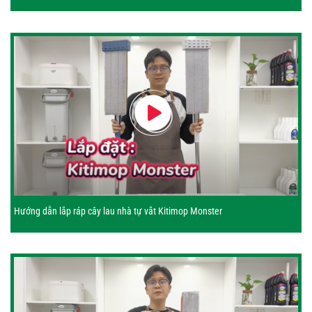
Hướng dẫn lắp ráp cây lau nhà tự vắt Kitimop Monster