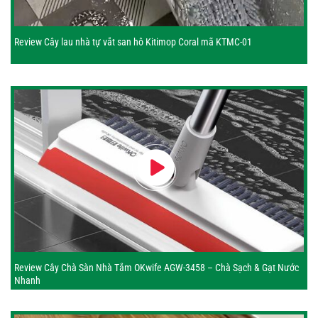
Review Cây lau nhà tự vắt san hô Kitimop Coral mã KTMC-01
Review Cây Chà Sàn Nhà Tắm OKwife AGW-3458 – Chà Sạch & Gạt Nước
Nhanh