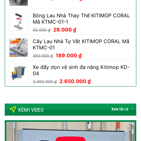
gốc
hiện
199.000 ₫.
là:
tại
Bông Lau Nhà Thay Thế KITIMOP CORAL
800.000 ₫.
là:
Mã KTMC-01-1
469.000 ₫.
Giá
Giá
29.000
₫
50.000
₫
gốc
hiện
Cây Lau Nhà Tự Vắt KITIMOP CORAL Mã
là:
tại
KTMC-01
50.000 ₫.
là:
Giá
Giá
189.000
₫
29.000 ₫.
350.000
₫
gốc
hiện
Xe đẩy dọn vệ sinh đa năng Kitimop KD-
là:
tại
04
350.000 ₫.
là:
Giá
Giá
2.650.000
₫
189.000 ₫.
3.450.000
₫
gốc
hiện
là:
tại
3.450.000 ₫.
là:
2.650.000 ₫.
KÊNH VIDEO
Xem tất cả