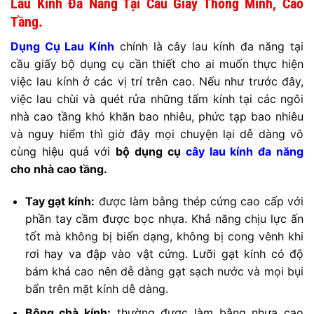
Lau Kính Đa Năng Tại Cầu Giấy Thông Minh, Cao
Tầng.
Dụng Cụ Lau Kính
chính là cây lau kính đa năng tại
cầu giấy bộ dụng cụ cần thiết cho ai muốn thực hiện
việc lau kính ở các vị trí trên cao. Nếu như trước đây,
việc lau chùi và quét rửa những tấm kính tại các ngôi
nhà cao tầng khó khăn bao nhiêu, phức tạp bao nhiêu
và nguy hiểm thì giờ đây mọi chuyện lại dễ dàng vô
cùng hiệu quả với
bộ dụng cụ
cây lau kính đa năng
cho nhà cao tầng.
Tay gạt kính:
được làm bằng thép cứng cao cấp với
phần tay cầm được bọc nhựa. Khả năng chịu lực ấn
tốt mà không bị biến dạng, không bị cong vênh khi
rơi hay va đập vào vật cứng. Lưỡi gạt kính có độ
bám khá cao nên dễ dàng gạt sạch nước và mọi bụi
bẩn trên mặt kính dễ dàng.
Bông chà kính:
thường được làm bằng nhựa cao