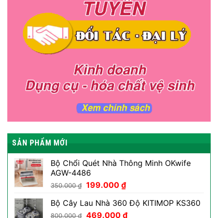
SẢN PHẨM MỚI
Bộ Chổi Quét Nhà Thông Minh OKwife
AGW-4486
Giá
Giá
199.000
₫
350.000
₫
gốc
hiện
Bộ Cây Lau Nhà 360 Độ KITIMOP KS360
là:
tại
Giá
Giá
350.000 ₫.
469.000
₫
là:
800.000
₫