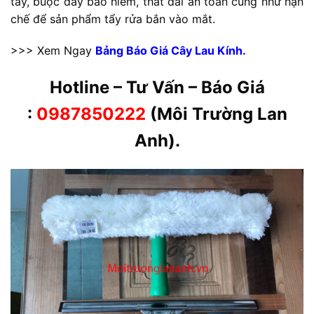
tay, buộc dây bảo hiểm, thắt đai an toàn cũng như hạn
chế để sản phẩm tẩy rửa bắn vào mắt.
>>> Xem Ngay
Bảng Báo Giá Cây Lau Kính.
Hotline – Tư Vấn – Báo Giá
:
0987850222
(Môi Trường Lan
Anh).