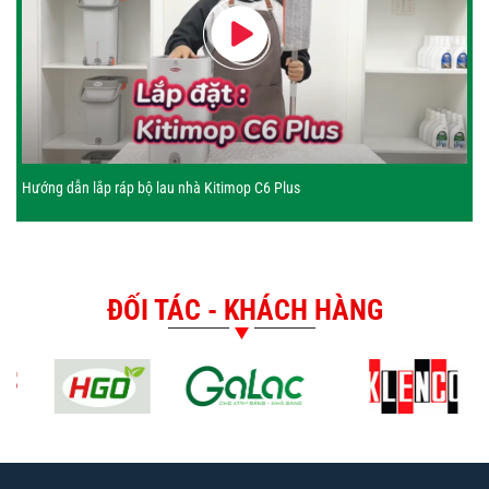
Hướng dẫn lắp ráp bộ lau nhà Kitimop C6 Plus
ĐỐI TÁC - KHÁCH HÀNG