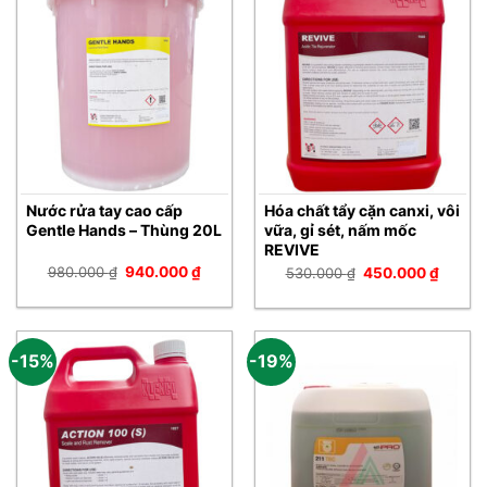
Nước rửa tay cao cấp
Hóa chất tẩy cặn canxi, vôi
Gentle Hands – Thùng 20L
vữa, gỉ sét, nấm mốc
REVIVE
Giá
Giá
980.000
₫
940.000
₫
Giá
Giá
530.000
₫
450.000
₫
gốc
hiện
gốc
hiện
là:
tại
là:
tại
980.000 ₫.
là:
530.000 ₫.
là:
940.000 ₫.
450.00
-15%
-19%