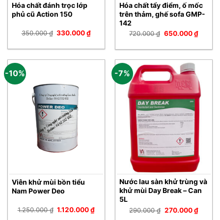
Hóa chất tẩy điểm, ố mốc
Hóa chất đánh trọc lớp
trên thảm, ghế sofa GMP-
phủ cũ Action 150
142
Giá
Giá
Giá
Giá
350.000
₫
330.000
₫
720.000
₫
650.000
₫
gốc
hiện
gốc
hiện
là:
tại
là:
tại
350.000 ₫.
là:
720.000 ₫.
là:
330.000 ₫.
650.00
-10%
-7%
Nước lau sàn khử trùng và
Viên khử mùi bồn tiểu
khử mùi Day Break – Can
Nam Power Deo
5L
Giá
Giá
Giá
Giá
1.250.000
₫
1.120.000
₫
290.000
₫
270.000
₫
gốc
hiện
gốc
hiện