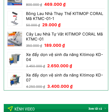
Giá
Giá
469.000
₫
199.000 ₫.
800.000
₫
gốc
hiện
Bông Lau Nhà Thay Thế KITIMOP CORAL
là:
tại
Mã KTMC-01-1
800.000 ₫.
là:
Giá
Giá
29.000
₫
469.000 ₫.
50.000
₫
gốc
hiện
Cây Lau Nhà Tự Vắt KITIMOP CORAL Mã
là:
tại
KTMC-01
50.000 ₫.
là:
Giá
Giá
189.000
₫
29.000 ₫.
350.000
₫
gốc
hiện
Xe đẩy dọn vệ sinh đa năng Kitimop KD-
là:
tại
04
350.000 ₫.
là:
Giá
Giá
2.650.000
₫
189.000 ₫.
3.450.000
₫
gốc
hiện
Xe đẩy dọn vệ sinh đa năng Kitimop KD-
là:
tại
07
3.450.000 ₫.
là:
Giá
Giá
3.400.000
₫
2.650.000 ₫.
4.250.000
₫
gốc
hiện
là:
tại
4.250.000 ₫.
là:
3.400.000 ₫.
KÊNH VIDEO
Xem tất cả