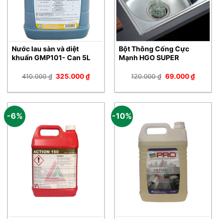
Nước lau sàn và diệt
Bột Thông Cống Cực
khuẩn GMP101- Can 5L
Mạnh HGO SUPER
Giá
Giá
Giá
Giá
410.000
₫
325.000
₫
120.000
₫
69.000
₫
gốc
hiện
gốc
hiện
là:
tại
là:
tại
410.000 ₫.
là:
120.000 ₫.
là:
325.000 ₫.
69.000 
-6%
-10%