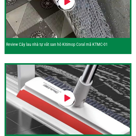
Review Cây lau nhà tự vắt san hô Kitimop Coral mã KTMC-01