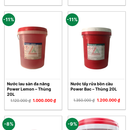
là:
tại
là:
tại
920.000 ₫.
là:
1.500.000 ₫.
là:
880.000 ₫.
1.380
-11%
-11%
Nước lau sàn đa năng
Nước tẩy rửa bồn cầu
Power Lemon – Thùng
Power Bac – Thùng 20L
20L
Giá
Giá
Giá
Giá
1.350.000
₫
1.200.000
₫
1.120.000
₫
1.000.000
₫
gốc
hiện
gốc
hiện
là:
tại
là:
tại
1.350.000 ₫.
là:
1.120.000 ₫.
là:
1.200
1.000.000 ₫.
-8%
-9%