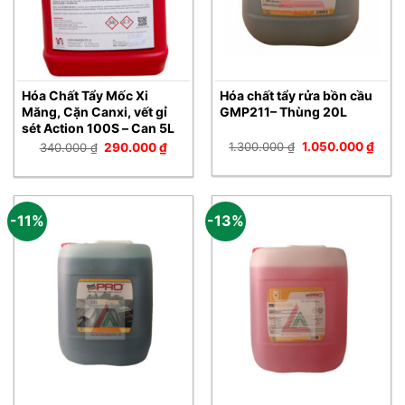
Hóa Chất Tẩy Mốc Xi
Hóa chất tẩy rửa bồn cầu
Măng, Cặn Canxi, vết gỉ
GMP211– Thùng 20L
sét Action 100S – Can 5L
Giá
Giá
Giá
Giá
1.300.000
₫
1.050.000
₫
340.000
₫
290.000
₫
gốc
hiện
gốc
hiện
là:
tại
là:
tại
1.300.000 ₫.
là:
340.000 ₫.
là:
1.050
290.000 ₫.
-11%
-13%