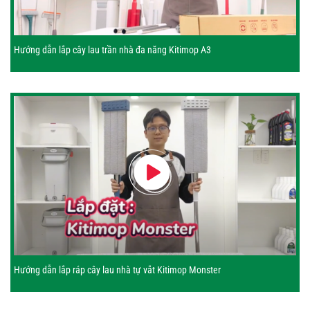
Hướng dẫn lắp cây lau trần nhà đa năng Kitimop A3
Hướng dẫn lắp ráp cây lau nhà tự vắt Kitimop Monster