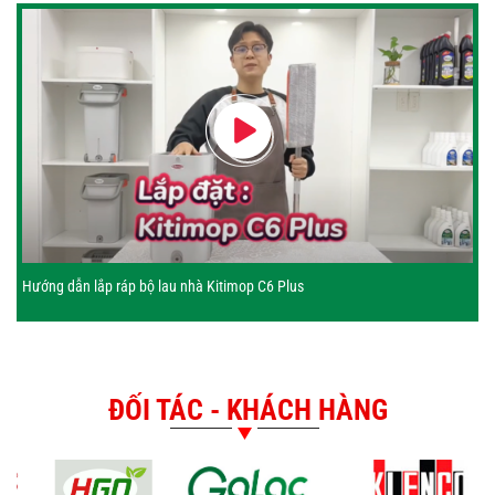
Hướng dẫn lắp ráp bộ lau nhà Kitimop C6 Plus
ĐỐI TÁC - KHÁCH HÀNG