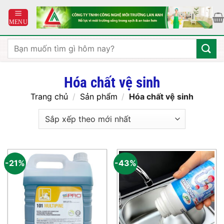
Bỏ
qua
nội
dung
Tìm
kiếm:
Hóa chất vệ sinh
Trang chủ
/
Sản phẩm
/
Hóa chất vệ sinh
-21%
-43%