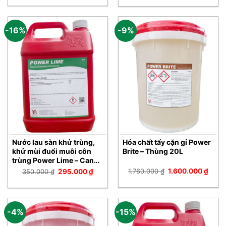
là:
tại
là:
tại
1.250.000 ₫.
là:
290.000 ₫.
là:
1.120.000 ₫.
270.00
-16%
-9%
Nước lau sàn khử trùng,
Hóa chất tẩy cặn gỉ Power
khử mùi đuổi muỗi côn
Brite – Thùng 20L
trùng Power Lime – Can
5L
Giá
Giá
Giá
Giá
1.760.000
₫
1.600.000
₫
350.000
₫
295.000
₫
gốc
hiện
gốc
hiện
là:
tại
là:
tại
1.760.000 ₫.
là:
350.000 ₫.
là:
1.600
295.000 ₫.
-4%
-15%