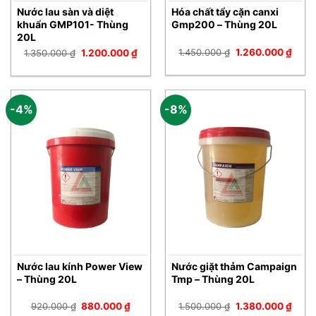
Nước lau sàn và diệt
Hóa chất tẩy cặn canxi
khuẩn GMP101- Thùng
Gmp200 – Thùng 20L
20L
Giá
Giá
Giá
Giá
1.450.000
₫
1.260.000
₫
1.350.000
₫
1.200.000
₫
gốc
hiện
gốc
hiện
là:
tại
là:
tại
1.450.000 ₫.
là:
1.350.000 ₫.
là:
1.260
1.200.000 ₫.
-4%
-8%
Nước lau kính Power View
Nước giặt thảm Campaign
– Thùng 20L
Tmp – Thùng 20L
Giá
Giá
Giá
Giá
920.000
₫
880.000
₫
1.500.000
₫
1.380.000
₫
gốc
hiện
gốc
hiện