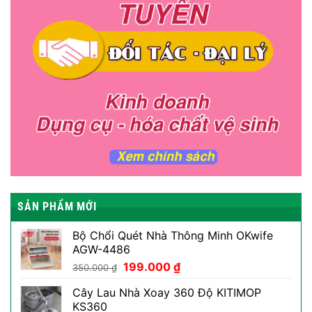
SẢN PHẨM MỚI
Bộ Chổi Quét Nhà Thông Minh OKwife
AGW-4486
Giá
Giá
199.000
₫
350.000
₫
gốc
hiện
Cây Lau Nhà Xoay 360 Độ KITIMOP
là:
tại
KS360
350.000 ₫.
là: