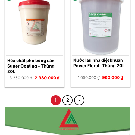
Nước lau nhà diệt khuẩn
Hóa chất phủ bóng sàn
Power Floral- Thùng 20L
Super Coating – Thùng
20L
Giá
Giá
1.050.000
₫
960.000
₫
Giá
Giá
3.250.000
₫
2.980.000
₫
gốc
hiện
gốc
hiện
là:
tại
là:
tại
1.050.000 ₫.
là:
3.250.000 ₫.
là:
960.0
2.980.000 ₫.
1
2