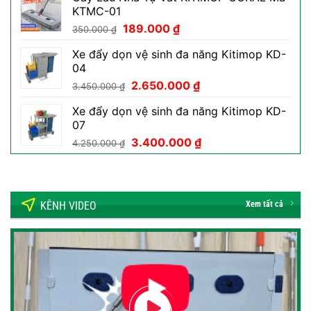
KTMC-01
50.000 ₫.
là:
Giá
Giá
189.000
₫
29.000 ₫.
350.000
₫
gốc
hiện
Xe đẩy dọn vệ sinh đa năng Kitimop KD-
là:
tại
04
350.000 ₫.
là:
Giá
Giá
2.650.000
₫
189.000 ₫.
3.450.000
₫
gốc
hiện
Xe đẩy dọn vệ sinh đa năng Kitimop KD-
là:
tại
07
3.450.000 ₫.
là:
Giá
Giá
3.400.000
₫
2.650.000 ₫.
4.250.000
₫
gốc
hiện
là:
tại
4.250.000 ₫.
là:
3.400.000 ₫.
KÊNH VIDEO
Xem tất cả