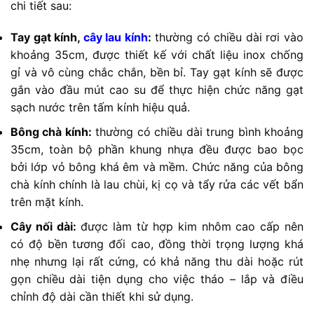
chi tiết sau:
Tay gạt kính,
cây lau kính
:
thường có chiều dài rơi vào
khoảng 35cm, được thiết kế với chất liệu inox chống
gỉ và vô cùng chắc chắn, bền bỉ. Tay gạt kính sẽ được
gắn vào đầu mút cao su để thực hiện chức năng gạt
sạch nước trên tấm kính hiệu quả.
Bông chà kính:
thường có chiều dài trung bình khoảng
35cm, toàn bộ phần khung nhựa đều được bao bọc
bởi lớp vỏ bông khá êm và mềm. Chức năng của bông
chà kính chính là lau chùi, kị cọ và tẩy rửa các vết bẩn
trên mặt kính.
Cây nối dài:
được làm từ hợp kim nhôm cao cấp nên
có độ bền tương đối cao, đồng thời trọng lượng khá
nhẹ nhưng lại rất cứng, có khả năng thu dài hoặc rút
gọn chiều dài tiện dụng cho việc tháo – lắp và điều
chỉnh độ dài cần thiết khi sử dụng.