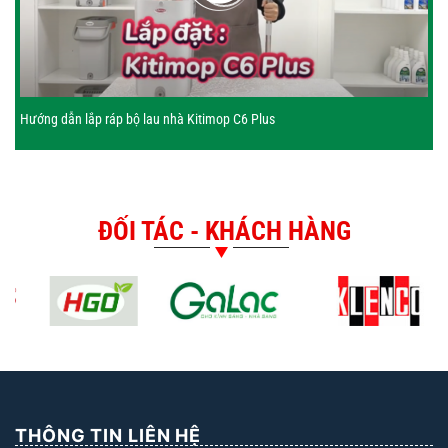
Hướng dẫn lắp ráp bộ lau nhà Kitimop C6 Plus
ĐỐI TÁC - KHÁCH HÀNG
THÔNG TIN LIÊN HỆ