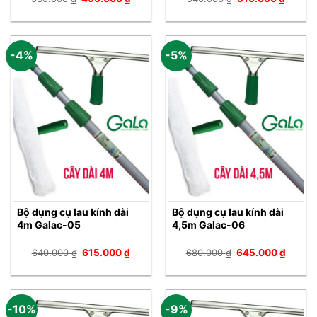
gốc
hiện
gốc
hiện
là:
tại
là:
tại
530.000 ₫.
là:
540.000 ₫.
là:
495.000 ₫.
510.00
-4%
-5%
Bộ dụng cụ lau kính dài
Bộ dụng cụ lau kính dài
4m Galac-05
4,5m Galac-06
Giá
Giá
Giá
Giá
640.000
₫
615.000
₫
680.000
₫
645.000
₫
gốc
hiện
gốc
hiện
là:
tại
là:
tại
640.000 ₫.
là:
680.000 ₫.
là:
615.000 ₫.
645.00
-10%
-9%