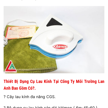
Thiết Bị Dụng Cụ Lau Kính Tại Công Ty Môi Trường Lan
Anh Bao Gồm Có?.
? Cây lau kính đa năng CGS.
? Bộ dụng cụ lau kính cán dài kitimop ( 6m-45-60 ).