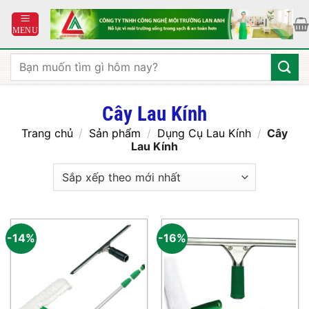
Bỏ
qua
nội
dung
Tìm
kiếm:
Cây Lau Kính
Trang chủ
/
Sản phẩm
/
Dụng Cụ Lau Kính
/
Cây
Lau Kính
-14%
-16%