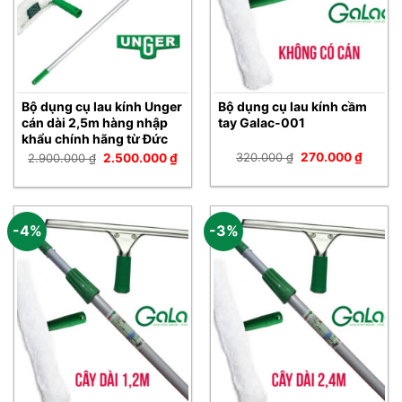
Bộ dụng cụ lau kính Unger
Bộ dụng cụ lau kính cầm
cán dài 2,5m hàng nhập
tay Galac-001
khẩu chính hãng từ Đức
Giá
Giá
Giá
Giá
320.000
₫
270.000
₫
2.900.000
₫
2.500.000
₫
gốc
hiện
gốc
hiện
là:
tại
là:
tại
320.000 ₫.
là:
2.900.000 ₫.
là:
270.00
2.500.000 ₫.
-4%
-3%