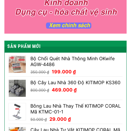
SẢN PHẨM MỚI
Bộ Chổi Quét Nhà Thông Minh OKwife
AGW-4486
Giá
Giá
199.000
₫
350.000
₫
gốc
hiện
Bộ Cây Lau Nhà 360 Độ KITIMOP KS360
là:
tại
Giá
Giá
350.000 ₫.
469.000
₫
là:
800.000
₫
gốc
hiện
199.000 ₫.
là:
tại
Bông Lau Nhà Thay Thế KITIMOP CORAL
800.000 ₫.
là:
Mã KTMC-01-1
469.000 ₫.
Giá
Giá
29.000
₫
50.000
₫
gốc
hiện
Cây Lau Nhà Tự Vắt KITIMOP CORAL Mã
là:
tại