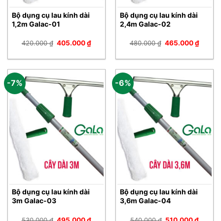
Bộ dụng cụ lau kính dài
Bộ dụng cụ lau kính dài
1,2m Galac-01
2,4m Galac-02
Giá
Giá
Giá
Giá
420.000
₫
405.000
₫
480.000
₫
465.000
₫
gốc
hiện
gốc
hiện
là:
tại
là:
tại
420.000 ₫.
là:
480.000 ₫.
là:
405.000 ₫.
465.00
-7%
-6%
Bộ dụng cụ lau kính dài
Bộ dụng cụ lau kính dài
3m Galac-03
3,6m Galac-04
Giá
Giá
Giá
Giá
530.000
₫
495.000
₫
540.000
₫
510.000
₫