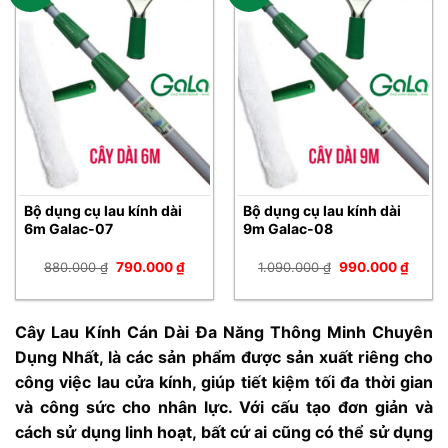
Bộ dụng cụ lau kính dài
Bộ dụng cụ lau kính dài
6m Galac-07
9m Galac-08
Giá
Giá
Giá
Giá
880.000
₫
790.000
₫
1.090.000
₫
990.000
₫
gốc
hiện
gốc
hiện
là:
tại
là:
tại
880.000 ₫.
là:
1.090.000 ₫.
là:
790.000 ₫.
990.0
Cây Lau Kính Cán Dài Đa Năng Thông Minh Chuyên
Dụng Nhất, là các sản phẩm được sản xuất riêng cho
công việc lau cửa kính, giúp tiết kiệm tối đa thời gian
và công sức cho nhân lực. Với cấu tạo đơn giản và
cách sử dụng linh hoạt, bất cứ ai cũng có thể sử dụng