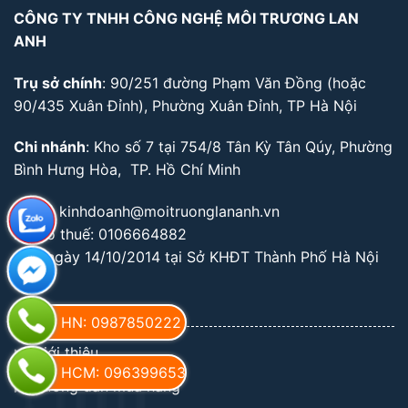
CÔNG TY TNHH CÔNG NGHỆ MÔI TRƯƠNG LAN
ANH
Trụ sở chính
: 90/251 đường Phạm Văn Đồng (hoặc
90/435 Xuân Đỉnh), Phường Xuân Đỉnh, TP Hà Nội
Chi nhánh
: Kho số 7 tại 754/8 Tân Kỳ Tân Qúy, Phường
Bình Hưng Hòa, TP. Hồ Chí Minh
Email: kinhdoanh@moitruonglananh.vn
Mã số thuế: 0106664882
Cấp ngày 14/10/2014 tại Sở KHĐT Thành Phố Hà Nội
GIỚI THIỆU CHUNG
HN: 0987850222
Giới thiệu
HCM: 0963996534
Hướng dẫn mua hàng