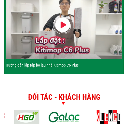
Hướng dẫn lắp ráp bộ lau nhà Kitimop C6 Plus
ĐỐI TÁC - KHÁCH HÀNG