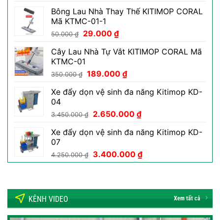
là:
tại
Bông Lau Nhà Thay Thế KITIMOP CORAL
800.000 ₫.
là:
Mã KTMC-01-1
469.000 ₫.
Giá
Giá
29.000
₫
50.000
₫
gốc
hiện
Cây Lau Nhà Tự Vắt KITIMOP CORAL Mã
là:
tại
KTMC-01
50.000 ₫.
là:
Giá
Giá
189.000
₫
29.000 ₫.
350.000
₫
gốc
hiện
Xe đẩy dọn vệ sinh đa năng Kitimop KD-
là:
tại
04
350.000 ₫.
là:
Giá
Giá
2.650.000
₫
189.000 ₫.
3.450.000
₫
gốc
hiện
Xe đẩy dọn vệ sinh đa năng Kitimop KD-
là:
tại
07
3.450.000 ₫.
là:
Giá
Giá
3.400.000
₫
2.650.000 ₫.
4.250.000
₫
gốc
hiện
là:
tại
4.250.000 ₫.
là:
3.400.000 ₫.
KÊNH VIDEO
Xem tất cả