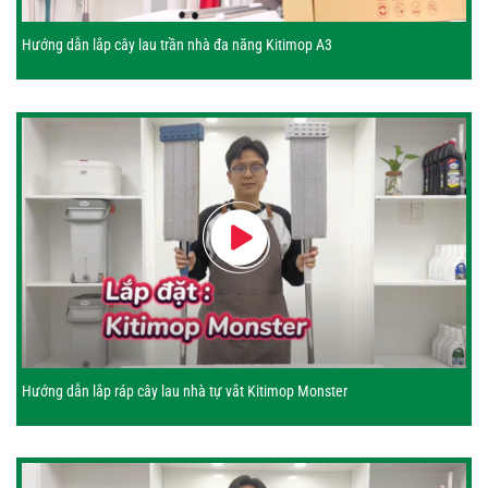
Hướng dẫn lắp cây lau trần nhà đa năng Kitimop A3
Hướng dẫn lắp ráp cây lau nhà tự vắt Kitimop Monster