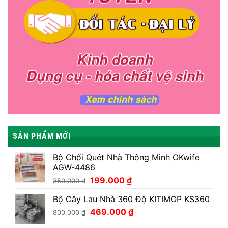
SẢN PHẨM MỚI
Bộ Chổi Quét Nhà Thông Minh OKwife
AGW-4486
Giá
Giá
199.000
₫
350.000
₫
gốc
hiện
Bộ Cây Lau Nhà 360 Độ KITIMOP KS360
là:
tại
Giá
Giá
350.000 ₫.
469.000
₫
là:
800.000
₫
gốc
hiện
199.000 ₫.