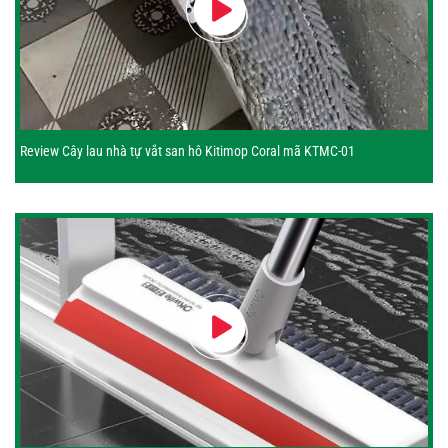
Review Cây lau nhà tự vắt san hô Kitimop Coral mã KTMC-01