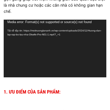
là nhà chung cư hoặc các căn nhà có không gian hạn
chế.
Trình
Media error: Format(s) not supported or source(s) not found
chơi
Tải về tệp tin: https://moitruonglananh.vn/wp-content/uploads/2024/11/Huong-dan-
Video
lap-rap-bo-lau-nha-Okwife-Pro-N01-1.mp4?_=1
1. ƯU ĐIỂM CỦA SẢN PHẨM: