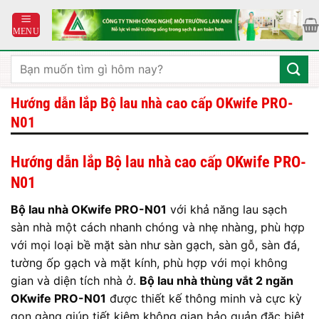
Bỏ
qua
nội
dung
Tìm
kiếm:
Hướng dẫn lắp Bộ lau nhà cao cấp OKwife PRO-
N01
Hướng dẫn lắp Bộ lau nhà cao cấp OKwife PRO-
N01
Bộ lau nhà OKwife PRO-N01
với khả năng lau sạch
sàn nhà một cách nhanh chóng và nhẹ nhàng, phù hợp
với mọi loại bề mặt sàn như sàn gạch, sàn gỗ, sàn đá,
tường ốp gạch và mặt kính, phù hợp với mọi không
gian và diện tích nhà ở.
Bộ lau nhà thùng vắt 2 ngăn
OKwife PRO-N01
được thiết kế thông minh và cực kỳ
gọn gàng giúp tiết kiệm không gian bảo quản đặc biệt