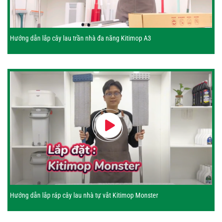
Hướng dẫn lắp cây lau trần nhà đa năng Kitimop A3
Hướng dẫn lắp ráp cây lau nhà tự vắt Kitimop Monster