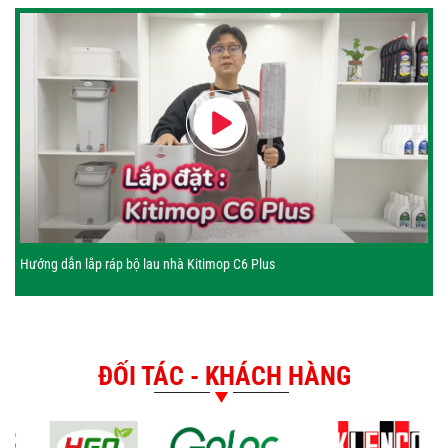
Hướng dẫn lắp ráp bộ lau nhà Kitimop C6 Plus
ĐỐI TÁC - KHÁCH HÀNG