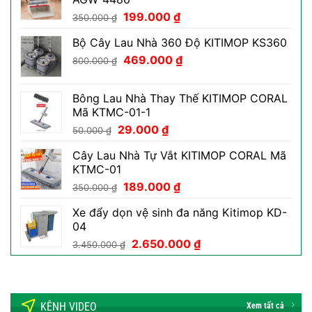
Giá
Giá
199.000
₫
350.000
₫
gốc
hiện
Bộ Cây Lau Nhà 360 Độ KITIMOP KS360
là:
tại
Giá
Giá
350.000 ₫.
469.000
₫
là:
800.000
₫
gốc
hiện
199.000 ₫.
là:
tại
Bông Lau Nhà Thay Thế KITIMOP CORAL
800.000 ₫.
là:
Mã KTMC-01-1
469.000 ₫.
Giá
Giá
29.000
₫
50.000
₫
gốc
hiện
Cây Lau Nhà Tự Vắt KITIMOP CORAL Mã
là:
tại
KTMC-01
50.000 ₫.
là:
Giá
Giá
189.000
₫
29.000 ₫.
350.000
₫
gốc
hiện
Xe đẩy dọn vệ sinh đa năng Kitimop KD-
là:
tại
04
350.000 ₫.
là:
Giá
Giá
2.650.000
₫
189.000 ₫.
3.450.000
₫
gốc
hiện
là:
tại
3.450.000 ₫.
là:
2.650.000 ₫.
KÊNH VIDEO
Xem tất cả