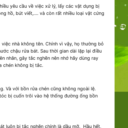
iều yêu cầu về việc xử lý, lấy các vật dụng bị
g hồ, bút viết,…. và còn rất nhiều loại vật cứng
 việc nhà không tên. Chính vì vậy, họ thường bỏ
ớc chậu rửa bát. Sau thời gian dài lặp lại điều
uyên nhân, gây tắc nghẽn nên nhớ hãy dùng ray
a chén không bị tắc.
. Và với bồn rửa chén cũng không ngoài lệ.
 tóc bị cuốn trôi vào hệ thống đường ống bồn
át luôn bị tắc nghẽn chính là dầu mỡ. Hầu hết,