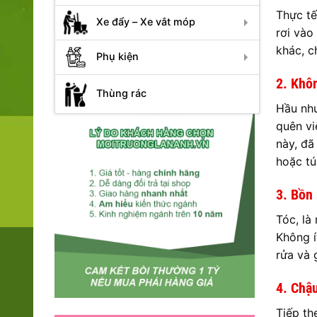
Thực tế
Xe đẩy – Xe vắt móp
rơi vào
khác, c
Phụ kiện
2. Khôn
Thùng rác
Hầu như
quên vi
này, đã
hoặc tú
3. Bồn 
Tóc, là
Không í
rửa và 
4. Chậ
Tiếp th