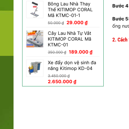
Bông Lau Nhà Thay
là:
tại
Bước 4
Thế KITIMOP CORAL
800.000 ₫.
là:
Mã KTMC-01-1
469.000 ₫.
Bước 5
Giá
Giá
29.000
₫
50.000
₫
ống nướ
gốc
hiện
Cây Lau Nhà Tự Vắt
là:
tại
KITIMOP CORAL Mã
2. Cách
50.000 ₫.
là:
KTMC-01
29.000 ₫.
Giá
Giá
189.000
₫
350.000
₫
gốc
hiện
Xe đẩy dọn vệ sinh đa
là:
tại
năng Kitimop KD-04
350.000 ₫.
là:
189.000 ₫.
3.450.000
₫
Giá
Giá
2.650.000
₫
gốc
hiện
là:
tại
3.450.000 ₫.
là:
2.650.000 ₫.