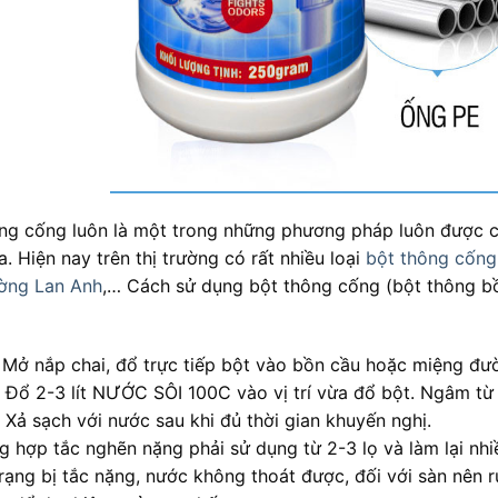
ng cống luôn là một trong những phương pháp luôn được c
. Hiện nay trên thị trường có rất nhiều loại
bột thông cống
ờng Lan Anh
,… Cách sử dụng bột thông cống (bột thông bồ
 Mở nắp chai, đổ trực tiếp bột vào bồn cầu hoặc miệng đư
 Đổ 2-3 lít NƯỚC SÔI 100C vào vị trí vừa đổ bột. Ngâm từ 
 Xả sạch với nước sau khi đủ thời gian khuyến nghị.
g hợp tắc nghẽn nặng phải sử dụng từ 2-3 lọ và làm lại nhiề
trạng bị tắc nặng, nước không thoát được, đối với sàn nên 