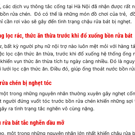
, các dịch vụ thông tắc cống tại Hà Nội đã nhận được rất nh
 bồn rửa chén. Đó có thể là những món đồ chơi của trẻ, đồn
hỉ cần rơi vào sẽ gây đến tình trạng chậu rửa bát bị nghẹt.
g lọc rác, thức ăn thừa trước khi đổ xuống bồn rửa bát
, bất kỳ người phụ nữ nội trợ nào luôn mệt mỏi với hàng tá
ệc lọc cặn thức ăn thừa, trước khi đổ xuống hệ thống ống nư
 khiến vụn thức ăn thừa tích tụ ngày càng nhiều. Đó là ng
i lưới lọc cặn thức ăn. Điều đó, giúp ống thoát nước bồn rử
rửa chén bị nghẹt tóc
 một trong những nguyên nhân thường xuyên gây nghẹt cống
t người đứng vuốt tóc trước bồn rửa chén khiến những sợi
gây ra tình trạng tắc nghẽn vô cùng nặng.
u rửa bát tắc nghẽn dầu mỡ
eo, một trong những nguyên nhân lớn nhất khiến chậu rửa b