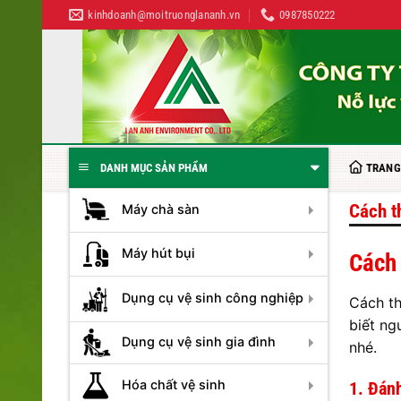
Bỏ
kinhdoanh@moitruonglananh.vn
0987850222
qua
nội
dung
TRANG
DANH MỤC SẢN PHẨM
Cách t
Máy chà sàn
Máy hút bụi
Cách 
Dụng cụ vệ sinh công nghiệp
Cách th
biết ng
Dụng cụ vệ sinh gia đình
nhé.
Hóa chất vệ sinh
1. Đánh