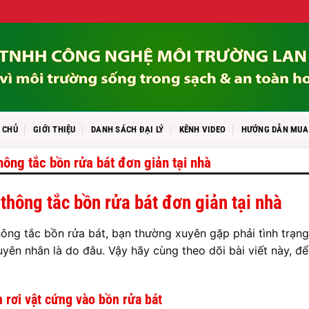
 CHỦ
GIỚI THIỆU
DANH SÁCH ĐẠI LÝ
KÊNH VIDEO
HƯỚNG DẪN MUA
hông tắc bồn rửa bát đơn giản tại nhà
thông tắc bồn rửa bát đơn giản tại nhà
ông tắc bồn rửa bát, bạn thường xuyên gặp phải tình trạng
uyên nhân là do đâu. Vậy hãy cùng theo dõi bài viết này, đ
 rơi vật cứng vào bồn rửa bát