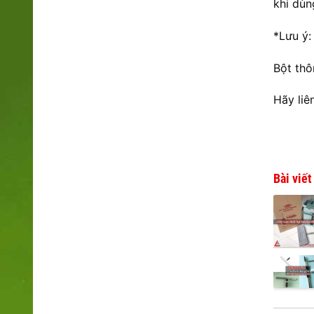
khi dùn
*Lưu ý:
Bột thô
Hãy liê
Bài viế