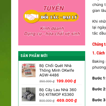
chúng t
gian lâu
Khi nhữ
lại ngà
tắc dầu
Chúng t
1. Cách
SẢN PHẨM MỚI
Baking 
Bộ Chổi Quét Nhà
phương 
Thông Minh OKwife
AGW-4486
Bước 1
Giá
Giá
199.000
₫
350.000
₫
gốc
hiện
Bước 2
Bộ Cây Lau Nhà 360
là:
tại
Độ KITIMOP KS360
350.000 ₫.
là:
Bước 3
Giá
Giá
469.000
₫
199.000 ₫.
800.000
₫
gốc
hiện