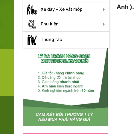
Anh ).
Xe đẩy – Xe vắt móp
Phụ kiện
Thùng rác