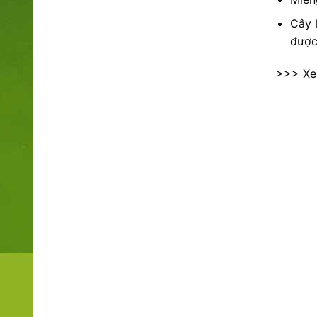
Cây 
được
>>> X