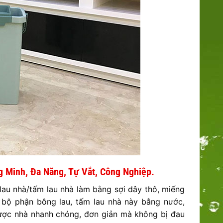
g Minh, Đa Năng, Tự Vắt, Công Nghiệp.
au nhà/tấm lau nhà làm bằng sợi dây thô, miếng
t bộ phận bông lau, tấm lau nhà này bằng nước,
 được nhà nhanh chóng, đơn giản mà không bị đau