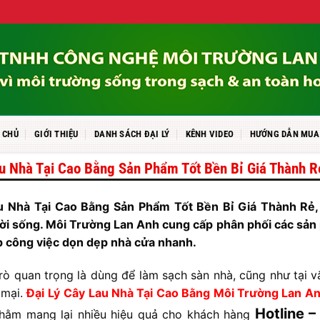
 CHỦ
GIỚI THIỆU
DANH SÁCH ĐẠI LÝ
KÊNH VIDEO
HƯỚNG DẪN MUA
u Nhà Tại Cao Bằng Sản Phẩm Tốt Bền Bỉ Giá Thành R
u Nhà Tại Cao Bằng Sản Phẩm Tốt Bền Bỉ Giá Thành Rẻ,
ời sống. Môi Trường Lan Anh cung cấp phân phối các sản 
p công việc dọn dẹp nhà cửa nhanh.
trò quan trọng là dùng để làm sạch sàn nhà, cũng như tạ
 mại.
Đại Lý
Cây Lau Nhà Tại Cao Bằng Môi Trường Lan A
Hotline 
nhằm mang lại nhiều hiệu quả cho khách hàng