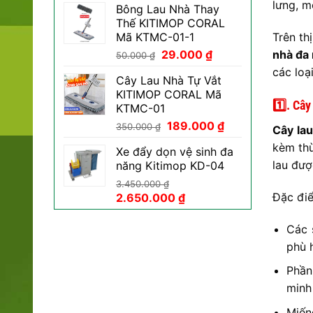
lưng, m
Bông Lau Nhà Thay
là:
tại
Thế KITIMOP CORAL
800.000 ₫.
là:
Trên th
Mã KTMC-01-1
469.000 ₫.
Giá
Giá
nhà đa 
29.000
₫
50.000
₫
gốc
hiện
các loại
Cây Lau Nhà Tự Vắt
là:
tại
KITIMOP CORAL Mã
50.000 ₫.
là:
1️⃣. Câ
KTMC-01
29.000 ₫.
Giá
Giá
189.000
₫
350.000
₫
Cây la
gốc
hiện
kèm thù
Xe đẩy dọn vệ sinh đa
là:
tại
lau đượ
năng Kitimop KD-04
350.000 ₫.
là:
189.000 ₫.
3.450.000
₫
Đặc điể
Giá
Giá
2.650.000
₫
gốc
hiện
là:
tại
Các 
3.450.000 ₫.
là:
phù 
2.650.000 ₫.
Phần
minh
Miến