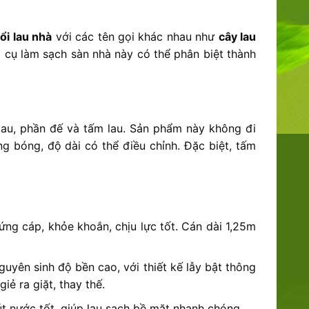
ổi lau nhà
với các tên gọi khác nhau như
cây lau
 cụ làm sạch sàn nhà này có thể phân biệt thành
lau, phần đế và tấm lau. Sản phẩm này không đi
g bóng, độ dài có thể điều chỉnh. Đặc biệt, tấm
ng cáp, khỏe khoắn, chịu lực tốt. Cán dài 1,25m
yên sinh độ bền cao, với thiết kế lẫy bật thông
iẻ ra giặt, thay thế.
út nước tốt, giúp lau sạch bề mặt nhanh chóng.