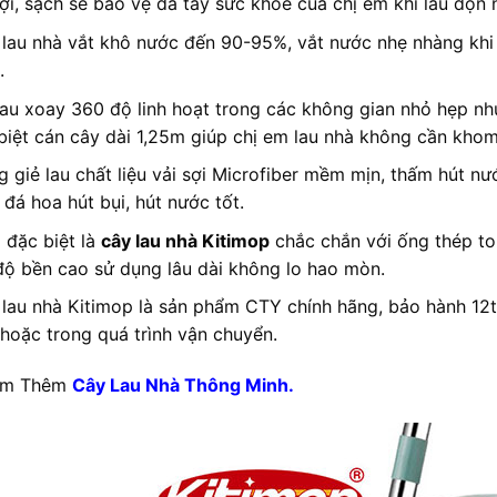
 lợi, sạch sẽ bảo vệ da tay sức khỏe của chị em khi lau dọn 
 lau nhà vắt khô nước đến 90-95%, vắt nước nhẹ nhàng khi 
.
lau xoay 360 độ linh hoạt trong các không gian nhỏ hẹp n
biệt cán cây dài 1,25m giúp chị em lau nhà không cần khom 
g giẻ lau chất liệu vải sợi Microfiber mềm mịn, thấm hút nướ
 đá hoa hút bụi, hút nước tốt.
 đặc biệt là
cây lau nhà Kitimop
chắc chắn với ống thép to
 độ bền cao sử dụng lâu dài không lo hao mòn.
 lau nhà Kitimop là sản phẩm CTY chính hãng, bảo hành 12th
 hoặc trong quá trình vận chuyển.
em Thêm
Cây Lau Nhà Thông Minh.