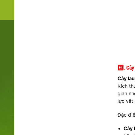
2️⃣. Câ
Cây lau
Kích th
gian nh
lực vắt
Đặc điể
Cây 