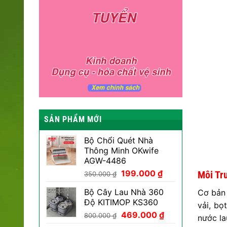
SẢN PHẨM MỚI
Bộ Chổi Quét Nhà
Thông Minh OKwife
AGW-4486
Giá
Giá
199.000
₫
Môi Tr
350.000
₫
gốc
hiện
Bộ Cây Lau Nhà 360
Cơ bả
là:
tại
Độ KITIMOP KS360
350.000 ₫.
là:
vải, bọ
Giá
Giá
469.000
₫
199.000 ₫.
800.000
₫
nước la
gốc
hiện