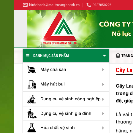
Bỏ
kinhdoanh@moitruonglananh.vn
0987850222
qua
nội
dung
TRANG
DANH MỤC SẢN PHẨM
Cây La
Máy chà sàn
Máy hút bụi
Cây La
trong đ
Dụng cụ vệ sinh công nghiệp
độ, giú
Dụng cụ vệ sinh gia đình
Là vai 
thương
Hóa chất vệ sinh
hãng, 