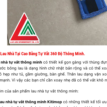
y Lau Nhà Tại Cao Bằng Tự Vắt 360 Độ Thông Minh.
 nhà tự vắt thông minh
có thiết kế gọn gàng với thùng đựn
ước bông lau là dạng hình chữ nhật bản rộng và có thể x
ỏ hẹp như tủ, gầm giường, bàn ghế. Thân lau dạng vặn xoáy
 mạnh. Vì vậy các bạn chỉ cần xoay nhẹ đã có thể vắt khô m
m của sản phẩm lau nhà tự vắt thông minh:
lau nhà tự vắt thông minh Kitimop
có những thiết kế tối ư