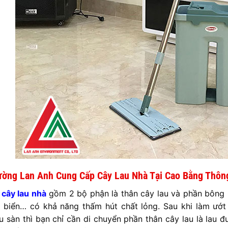
ường Lan Anh Cung Cấp C
ây
Lau Nhà Tại Cao Bằng Thôn
n
cây lau nhà
gồm 2 bộ phận là thân cây lau và phần bông l
t biển… có khả năng thấm hút chất lỏng. Sau khi làm ướ
u sàn thì bạn chỉ cần di chuyển phần thân cây lau là lau