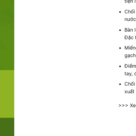
tiện
Chổi
nước
Bàn 
Đặc 
Miến
gạch
Điểm
tay,
Chổi
xuất
>>> X