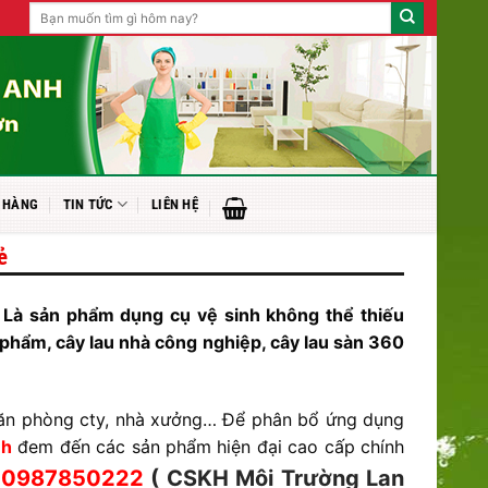
Tìm
kiếm:
 HÀNG
TIN TỨC
LIÊN HỆ
ẻ
 Là sản phẩm dụng cụ vệ sinh không thể thiếu
phẩm, cây lau nhà công nghiệp, cây lau sàn 360
i văn phòng cty, nhà xưởng… Để phân bổ ứng dụng
nh
đem đến các sản phẩm hiện đại cao cấp chính
–
0987850222
( CSKH Môi Trường Lan