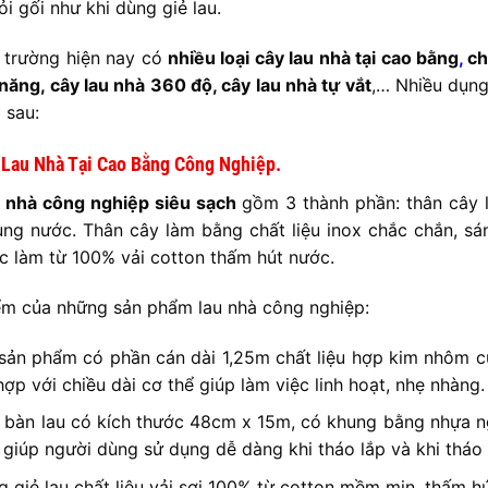
ỏi gối như khi dùng giẻ lau.
ị trường hiện nay có
nhiều loại cây lau nhà tại cao bằng
,
ch
năng, cây lau nhà 360 độ, cây lau nhà tự vắt
,… Nhiều dụng
 sau:
y Lau Nhà Tại Cao Bằng
Công Nghiệp.
u nhà công nghiệp siêu sạch
gồm 3 thành phần: thân cây 
ng nước. Thân cây làm bằng chất liệu inox chắc chắn, sán
c làm từ 100% vải cotton thấm hút nước.
m của những sản phẩm lau nhà công nghiệp:
sản phẩm có phần cán dài 1,25m chất liệu hợp kim nhôm cứ
hợp với chiều dài cơ thể giúp làm việc linh hoạt, nhẹ nhàng.
 bàn lau có kích thước 48cm x 15m, có khung bằng nhựa ngu
 giúp người dùng sử dụng dễ dàng khi tháo lắp và khi tháo g
g giẻ lau chất liệu vải sợi 100% từ cotton mềm mịn, thấm h