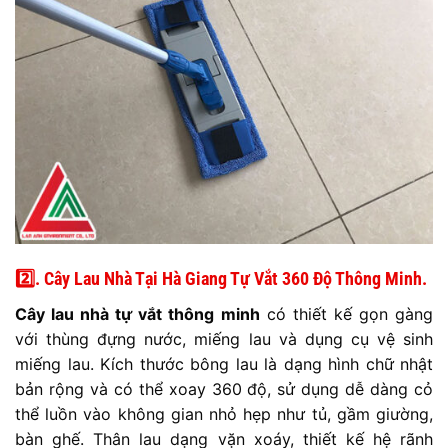
2️⃣. Cây Lau Nhà Tại Hà Giang Tự Vắt 360 Độ Thông Minh.
Cây lau nhà tự vắt thông minh
có thiết kế gọn gàng
với thùng đựng nước, miếng lau và dụng cụ vệ sinh
miếng lau. Kích thước bông lau là dạng hình chữ nhật
bản rộng và có thể xoay 360 độ, sử dụng dễ dàng cỏ
thể luồn vào không gian nhỏ hẹp như tủ, gầm giường,
bàn ghế. Thân lau dạng vặn xoáy, thiết kế hệ rãnh