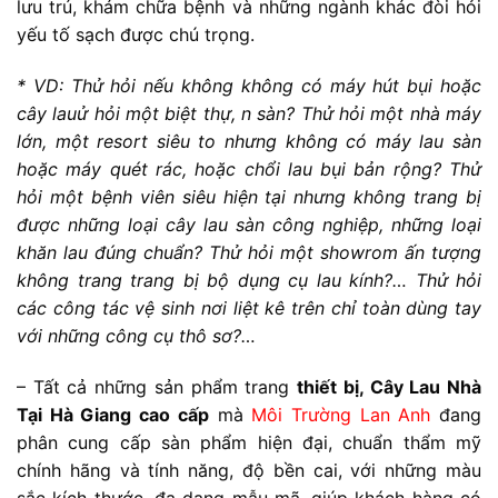
lưu trú, khám chữa bệnh và những ngành khác đòi hỏi
yếu tố sạch được chú trọng.
* VD: Thử hỏi nếu không không có máy hút bụi hoặc
cây lau
ử hỏi một biệt thự, n
sàn? Thử hỏi một nhà máy
lớn, một resort siêu to nhưng không có máy lau sàn
hoặc máy quét rác, hoặc chổi lau bụi bản rộng? Thử
hỏi một bệnh viên siêu hiện tại nhưng không trang bị
được những loại cây lau sàn công nghiệp, những loại
khăn lau đúng chuẩn? Thử hỏi một showrom ấn tượng
không trang trang bị bộ dụng cụ lau kính?… Thử hỏi
các công tác vệ sinh nơi liệt kê trên chỉ toàn dùng tay
với những công cụ thô sơ?…
– Tất cả những sản phẩm trang
thiết bị, Cây Lau Nhà
Tại Hà Giang cao cấp
mà
Môi Trường Lan Anh
đang
phân cung cấp sàn phẩm hiện đại, chuẩn thẩm mỹ
chính hãng và tính năng, độ bền cai, với những màu