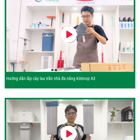
Hướng dẫn lắp cây lau trần nhà đa năng Kitimop A3