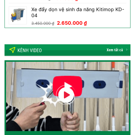
gốc
hiện
Xe đẩy dọn vệ sinh đa năng Kitimop KD-
là:
tại
04
350.000 ₫.
là:
Giá
Giá
2.650.000
₫
189.000 ₫.
3.450.000
₫
gốc
hiện
là:
tại
3.450.000 ₫.
là:
2.650.000 ₫.
KÊNH VIDEO
Xem tất cả