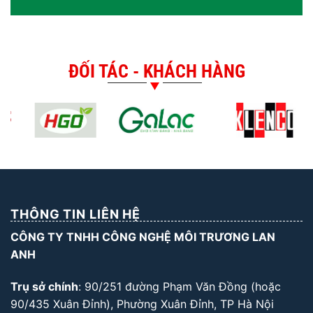
ĐỐI TÁC - KHÁCH HÀNG
THÔNG TIN LIÊN HỆ
CÔNG TY TNHH CÔNG NGHỆ MÔI TRƯƠNG LAN
ANH
Trụ sở chính
: 90/251 đường Phạm Văn Đồng (hoặc
90/435 Xuân Đỉnh), Phường Xuân Đỉnh, TP Hà Nội