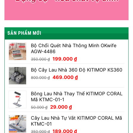
SẢN PHẨM MỚI
Bộ Chổi Quét Nhà Thông Minh OKwife
AGW-4486
Giá
Giá
199.000
₫
350.000
₫
gốc
hiện
Bộ Cây Lau Nhà 360 Độ KITIMOP KS360
là:
tại
Giá
Giá
350.000 ₫.
469.000
₫
là:
800.000
₫
gốc
hiện
199.000 ₫.
là:
tại
Bông Lau Nhà Thay Thế KITIMOP CORAL
800.000 ₫.
là:
Mã KTMC-01-1
469.000 ₫.
Giá
Giá
29.000
₫
50.000
₫
gốc
hiện
Cây Lau Nhà Tự Vắt KITIMOP CORAL Mã
là:
tại
KTMC-01
50.000 ₫.
là:
Giá
Giá
189.000
₫
29.000 ₫.
350.000
₫