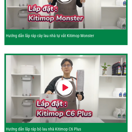
Hướng dẫn lắp ráp cây lau nhà tự vắt Kitimop Monster
Hướng dẫn lắp ráp bộ lau nhà Kitimop C6 Plus