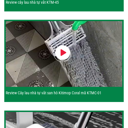
Review cây lau nhà tự vắt KTM-45
Review Cây lau nhà tự vắt san hô Kitimop Coral mã KTMC-01