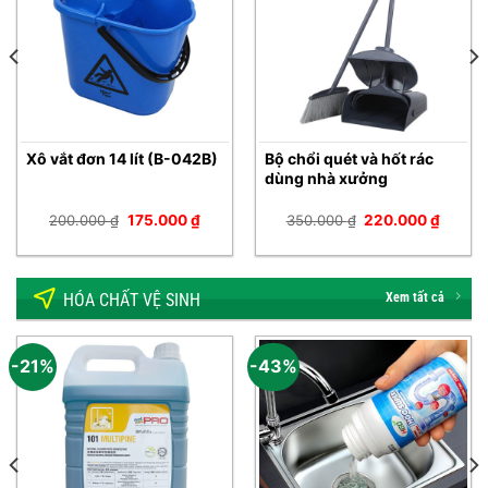
Xô vắt đơn 14 lít (B-042B)
Bộ chổi quét và hốt rác
dùng nhà xưởng
Giá
Giá
Giá
Giá
200.000
₫
175.000
₫
350.000
₫
220.000
₫
gốc
hiện
gốc
hiện
là:
tại
là:
tại
200.000 ₫.
là:
350.000 ₫.
là:
00 ₫.
175.000 ₫.
220.00
HÓA CHẤT VỆ SINH
Xem tất cả
-21%
-43%