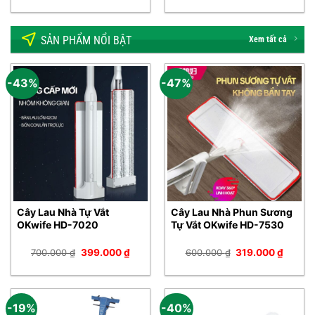
là:
tại
là:
tại
550.000 ₫.
là:
300.000 ₫.
là:
000 ₫.
299.000 ₫.
159.00
SẢN PHẨM NỔI BẬT
Xem tất cả
-43%
-47%
Cây Lau Nhà Tự Vắt
Cây Lau Nhà Phun Sương
OKwife HD-7020
Tự Vắt OKwife HD-7530
Giá
Giá
Giá
Giá
700.000
₫
399.000
₫
600.000
₫
319.000
₫
gốc
hiện
gốc
hiện
là:
tại
là:
tại
700.000 ₫.
là:
600.000 ₫.
là:
399.000 ₫.
319.00
-19%
-40%