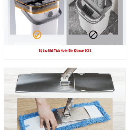
Bộ Lau Nhà Tách Nước Bẩn Kitimop SC06