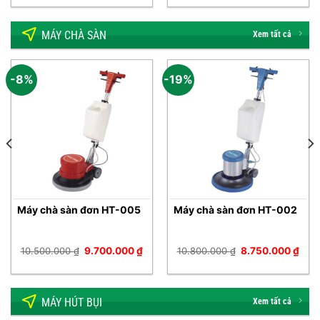
là:
tại
là:
tại
180.000 ₫.
là:
13.650.000 ₫.
là:
99.000 ₫.
12.
MÁY CHÀ SÀN
Xem tất cả
-8%
-19%
Máy chà sàn đơn HT-005
Máy chà sàn đơn HT-002
á
Giá
Giá
Giá
Giá
10.500.000
₫
9.700.000
₫
10.800.000
₫
8.750.000
₫
ện
gốc
hiện
gốc
hiện
i
là:
tại
là:
tại
10.500.000 ₫.
là:
10.800.000 ₫.
là:
.600.000 ₫.
9.700.000 ₫.
8.75
MÁY HÚT BỤI
Xem tất cả