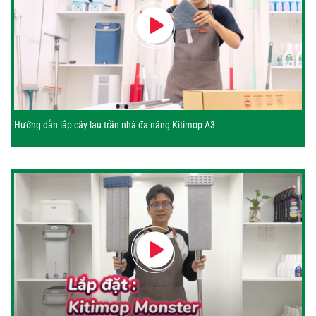
Hướng dẫn lắp cây lau trần nhà đa năng Kitimop A3