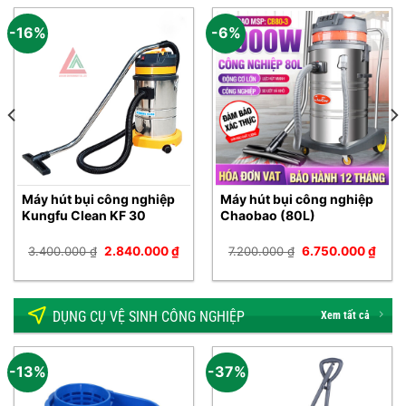
-16%
-6%
Máy hút bụi công nghiệp
Máy hút bụi công nghiệp
Kungfu Clean KF 30
Chaobao (80L)
Giá
Giá
Giá
Giá
3.400.000
₫
2.840.000
₫
7.200.000
₫
6.750.000
₫
n
gốc
hiện
gốc
hiện
là:
tại
là:
tại
3.400.000 ₫.
là:
7.200.000 ₫.
là:
50.000 ₫.
2.840.000 ₫.
6.75
DỤNG CỤ VỆ SINH CÔNG NGHIỆP
Xem tất cả
-13%
-37%