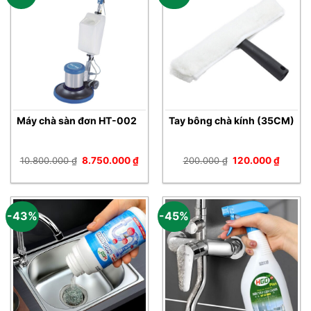
Máy chà sàn đơn HT-002
Tay bông chà kính (35CM)
Giá
Giá
Giá
Giá
10.800.000
₫
8.750.000
₫
200.000
₫
120.000
₫
gốc
hiện
gốc
hiện
là:
tại
là:
tại
10.800.000 ₫.
là:
200.000 ₫.
là:
8.750.000 ₫.
120.00
-43%
-45%