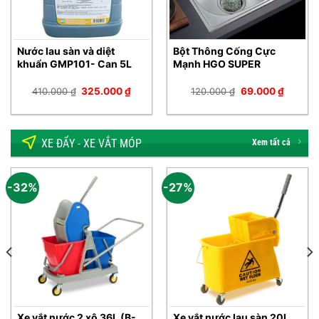
Nước lau sàn và diệt
Bột Thông Cống Cực
khuẩn GMP101- Can 5L
Mạnh HGO SUPER
Giá
Giá
Giá
Giá
410.000
₫
325.000
₫
120.000
₫
69.000
₫
n
gốc
hiện
gốc
hiện
là:
tại
là:
tại
410.000 ₫.
là:
120.000 ₫.
là:
00.000 ₫.
325.000 ₫.
69.000 
XE ĐẨY - XE VẮT MÓP
Xem tất cả
-32%
-27%
Xe vắt nước 2 xô 36L (B-
Xe vắt nước lau sàn 20L