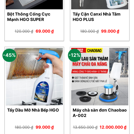
Bột Thông Cống Cực
Tẩy Cặn Canxi Nhà Tắm
Mạnh HGO SUPER
HGO PLUS
Giá
Giá
Giá
Giá
120.000
₫
69.000
₫
180.000
₫
99.000
₫
gốc
hiện
gốc
hiện
là:
tại
là:
tại
120.000 ₫.
là:
180.000 ₫.
là:
69.000 ₫.
99.000 
-45%
-12%
Tẩy Dầu Mỡ Nhà Bếp HGO
Máy chà sàn đơn Chaobao
A-002
Giá
Giá
Giá
Giá
180.000
₫
99.000
₫
13.650.000
₫
12.000.000
₫
gốc
hiện
gốc
hiệ