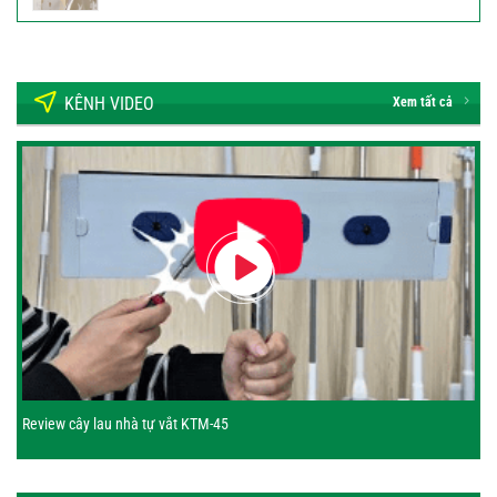
gốc
hiện
189.000 ₫.
là:
tại
300.000 ₫.
là:
159.000 ₫.
KÊNH VIDEO
Xem tất cả
Review cây lau nhà tự vắt KTM-45