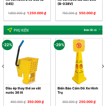
045)
(B-038V)
Giá
Giá
Giá
Giá
1.850.000
₫
1.250.000
₫
750.000
₫
550.000
₫
gốc
hiện
gốc
hiện
n
là:
tại
là:
tại
1.850.000 ₫.
là:
750.000 ₫.
là:
1.250.000 ₫.
550.00
50.000 ₫.
PHỤ KIỆN
Xem tất cả
-22%
-29%
Đầu ép thay thế xe vắt
Biển Báo Cấm Đỗ Xe Hình
nước 36 lít
Trụ
Giá
Giá
Giá
Giá
450.000
₫
350.000
₫
350.000
₫
250.000
₫
gốc
hiện
gốc
hiện