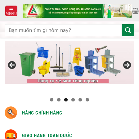
Bỏ
qua
nội
dung
Tìm
kiếm:
HÀNG CHÍNH HÃNG
GIAO HÀNG TOÀN QUỐC