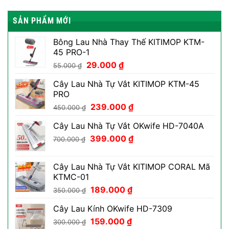
SẢN PHẨM MỚI
Bông Lau Nhà Thay Thế KITIMOP KTM-
45 PRO-1
Giá
Giá
29.000
₫
55.000
₫
gốc
hiện
Cây Lau Nhà Tự Vắt KITIMOP KTM-45
là:
tại
PRO
55.000 ₫.
là:
Giá
Giá
239.000
₫
29.000 ₫.
450.000
₫
gốc
hiện
Cây Lau Nhà Tự Vắt OKwife HD-7040A
là:
tại
Giá
Giá
450.000 ₫.
399.000
₫
là:
700.000
₫
gốc
hiện
239.000 ₫.
là:
tại
Cây Lau Nhà Tự Vắt KITIMOP CORAL Mã
700.000 ₫.
là:
KTMC-01
399.000 ₫.
Giá
Giá
189.000
₫
350.000
₫
gốc
hiện
Cây Lau Kính OKwife HD-7309
là:
tại
Giá
Giá
350.000 ₫.
159.000
₫
là:
300.000
₫