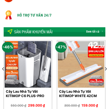
HỖ TRỢ TƯ VẤN 24/7
SẢN PHẨM KHUYẾN MÃI
Xem tất cả
-46%
-47%
Cây Lau Nhà Tự Vắt
Cây Lau Nhà Tự Vắt
KITIMOP C6 PLUS-PRO
KITIMOP WHITE 42CM
Giá
Giá
Giá
Giá
550.000
₫
299.000
₫
300.000
₫
159.000
₫
gốc
hiện
gốc
hiện