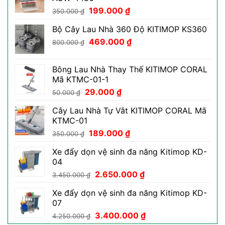
Giá
Giá
199.000
₫
350.000
₫
gốc
hiện
Bộ Cây Lau Nhà 360 Độ KITIMOP KS360
là:
tại
Giá
Giá
350.000 ₫.
469.000
₫
là:
800.000
₫
gốc
hiện
199.000 ₫.
là:
tại
Bông Lau Nhà Thay Thế KITIMOP CORAL
800.000 ₫.
là:
Mã KTMC-01-1
469.000 ₫.
Giá
Giá
29.000
₫
50.000
₫
gốc
hiện
Cây Lau Nhà Tự Vắt KITIMOP CORAL Mã
là:
tại
KTMC-01
50.000 ₫.
là:
Giá
Giá
189.000
₫
29.000 ₫.
350.000
₫
gốc
hiện
Xe đẩy dọn vệ sinh đa năng Kitimop KD-
là:
tại
04
350.000 ₫.
là:
Giá
Giá
2.650.000
₫
189.000 ₫.
3.450.000
₫
gốc
hiện
Xe đẩy dọn vệ sinh đa năng Kitimop KD-
là:
tại
07
3.450.000 ₫.
là:
Giá
Giá
3.400.000
₫
2.650.000 ₫.
4.250.000
₫