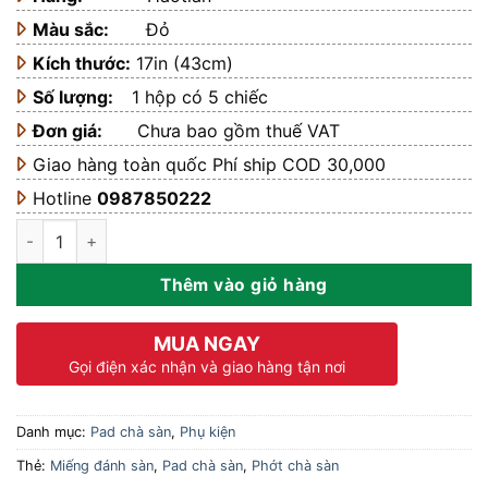
380.000 ₫.
Màu sắc:
Đỏ
Kích thước:
17in (43cm)
Số lượng:
1 hộp có 5 chiếc
Đơn giá:
Chưa bao gồm thuế VAT
Giao hàng toàn quốc Phí ship COD 30,000
Hotline
0987850222
Pad chà sàn màu đỏ 17inch số lượng
Thêm vào giỏ hàng
MUA NGAY
Gọi điện xác nhận và giao hàng tận nơi
Danh mục:
Pad chà sàn
,
Phụ kiện
Thẻ:
Miếng đánh sàn
,
Pad chà sàn
,
Phớt chà sàn