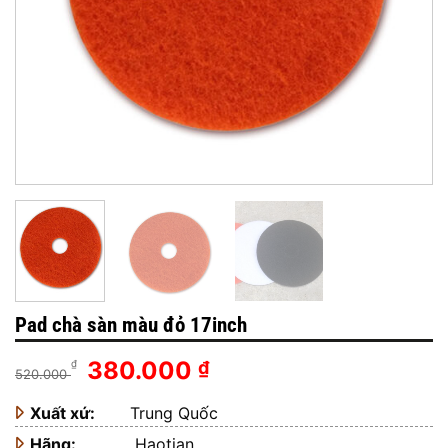
Pad chà sàn màu đỏ 17inch
Giá
Giá
380.000
₫
₫
520.000
gốc
hiện
Xuất xứ:
là:
Trung Quốc
tại
520.000 ₫.
là:
Hãng:
Haotian