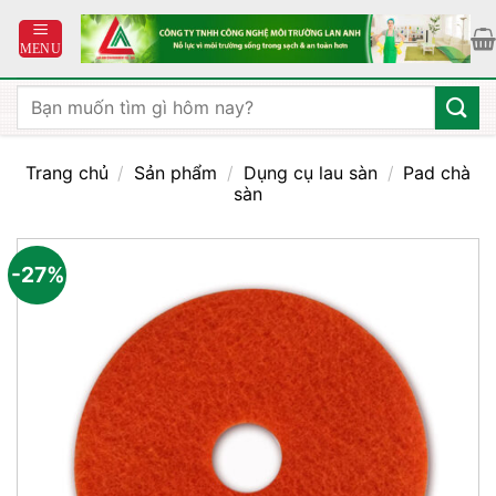
Bỏ
qua
nội
dung
Tìm
kiếm:
Trang chủ
/
Sản phẩm
/
Dụng cụ lau sàn
/
Pad chà
sàn
-27%