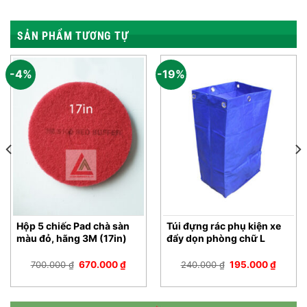
SẢN PHẨM TƯƠNG TỰ
-4%
-19%
Hộp 5 chiếc Pad chà sàn
Túi đựng rác phụ kiện xe
màu đỏ, hãng 3M (17in)
đẩy dọn phòng chữ L
Giá
Giá
Giá
Giá
700.000
₫
670.000
₫
240.000
₫
195.000
₫
gốc
hiện
gốc
hiện
là:
tại
là:
tại
700.000 ₫.
là:
240.000 ₫.
là:
670.000 ₫.
195.00
00 ₫.