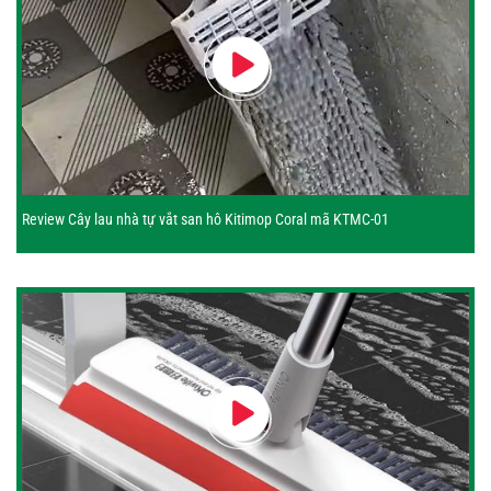
Review Cây lau nhà tự vắt san hô Kitimop Coral mã KTMC-01