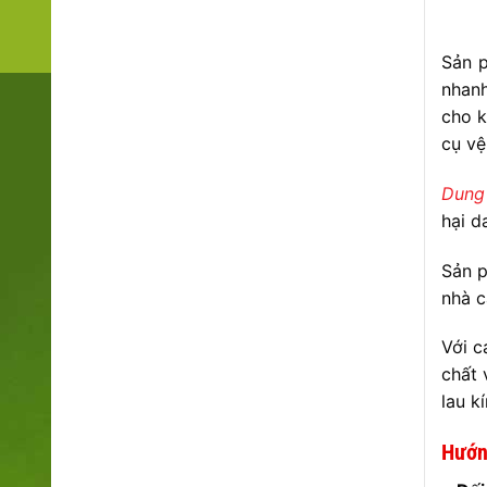
Sản p
nhanh
cho k
cụ vệ
Dung 
hại d
Sản 
nhà c
Với c
chất 
lau k
Hướn