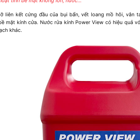
hoạt tính bề mặt không ion, nước…
ỡ liên kết cứng đầu của bụi bẩn, vết loang mồ hôi, vân t
bề mặt kính cửa. Nước rửa kính Power View có hiệu quả vớ
ạch khác.