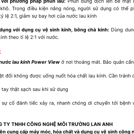
 với phương pháp phun lau:
Phun dung dịch lên bề mặt k
hô. Trong điều kiện nắng nóng, người sử dụng có thể p
tỷ lệ 2:1, giảm sự bay hơi của nước lau kính
dụng với dụng cụ vệ sinh kính, bông chà kính:
Dùng dung
ính theo tỉ lệ 2:1 với nước.
;
nước lau kính Power View
ở nơi thoáng mát. Bảo quản cẩn t
ệt đối không được uống nuốt hóa chất lau kính. Cần tránh 
 tay thật sạch sau khi sử dụng
 sự cố đánh tiếc xảy ra, nhanh chóng di chuyển tới bệnh
 TY TNHH CÔNG NGHỆ MÔI TRƯỜNG LAN ANH
n cung cấp máy móc, hóa chất và dụng cụ vệ sinh công 