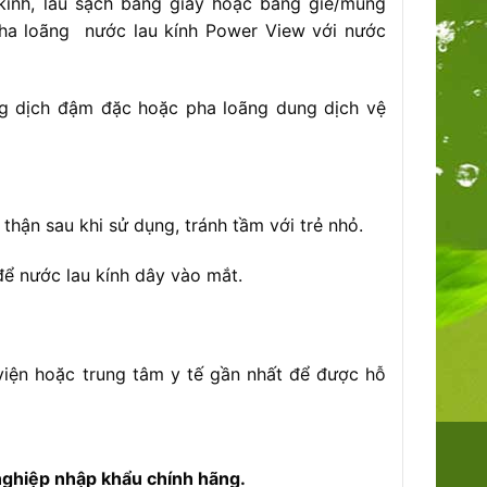
ính, lau sạch bằng giấy hoặc bằng giẻ/mùng
ha loãng nước lau kính Power View với nước
 dịch đậm đặc hoặc pha loãng dung dịch vệ
hận sau khi sử dụng, tránh tầm với trẻ nhỏ.
để nước lau kính dây vào mắt.
 viện hoặc trung tâm y tế gần nhất để được hỗ
nghiệp nhập khẩu chính hãng.