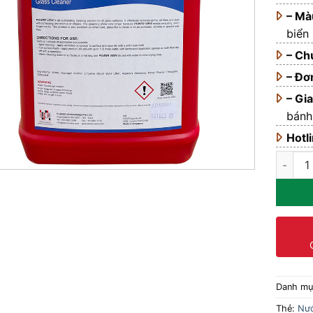
– Mà
biển
– Ch
– Đơ
– Gi
bánh
Hotl
Nước la
Danh m
Thẻ:
Nướ