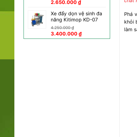
chất 
Giá
Giá
2.650.000
₫
gốc
hiện
Xe đẩy dọn vệ sinh đa
Phá v
là:
tại
năng Kitimop KD-07
3.450.000 ₫.
là:
khỏi 
2.650.000 ₫.
4.250.000
₫
làm s
Giá
Giá
3.400.000
₫
gốc
hiện
là:
tại
4.250.000 ₫.
là:
3.400.000 ₫.