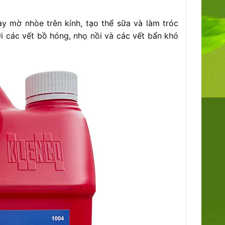
ay mờ nhòe trên kính, tạo thể sữa và làm tróc
i các vết bồ hóng, nhọ nồi và các vết bẩn khó