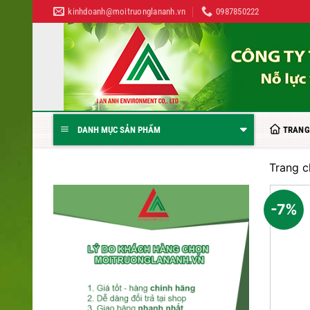
Bỏ
kinhdoanh@moitruonglananh.vn
0987850222
qua
nội
dung
TRANG
DANH MỤC SẢN PHẨM
Trang c
-7%