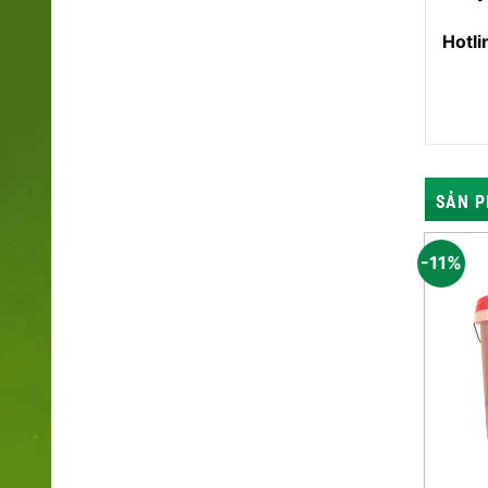
Hotl
SẢN P
-3%
-11%