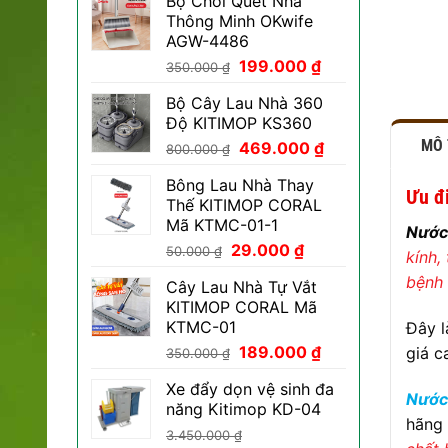
Bộ Chổi Quét Nhà
Thông Minh OKwife
AGW-4486
Giá
Giá
199.000
₫
350.000
₫
gốc
hiện
Bộ Cây Lau Nhà 360
là:
tại
Độ KITIMOP KS360
350.000 ₫.
là:
MÔ
Giá
Giá
469.000
₫
199.000 ₫.
800.000
₫
gốc
hiện
Bông Lau Nhà Thay
là:
tại
Ưu đ
Thế KITIMOP CORAL
800.000 ₫.
là:
Mã KTMC-01-1
469.000 ₫.
Nước
Giá
Giá
29.000
₫
50.000
₫
kính,
gốc
hiện
bệnh 
Cây Lau Nhà Tự Vắt
là:
tại
KITIMOP CORAL Mã
50.000 ₫.
là:
KTMC-01
Đây l
29.000 ₫.
Giá
Giá
189.000
₫
giá c
350.000
₫
gốc
hiện
Xe đẩy dọn vệ sinh đa
là:
tại
Nước
năng Kitimop KD-04
350.000 ₫.
là:
hãng 
189.000 ₫.
3.450.000
₫