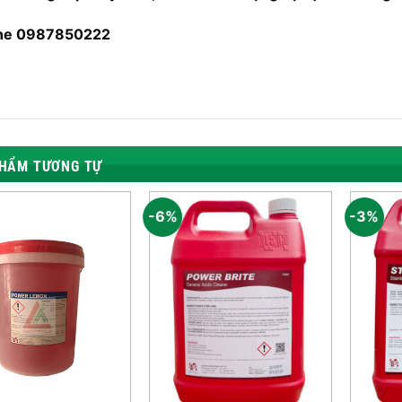
ine 0987850222
HẨM TƯƠNG TỰ
-6%
-3%