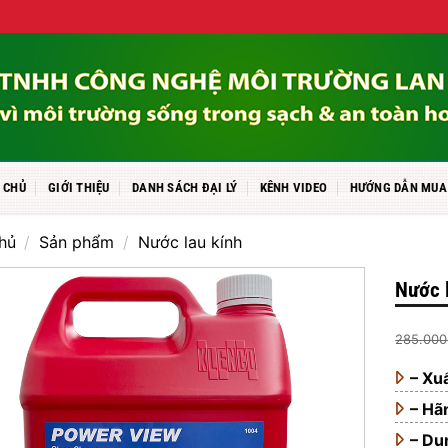
 CHỦ
GIỚI THIỆU
DANH SÁCH ĐẠI LÝ
KÊNH VIDEO
HƯỚNG DẪN MUA
hủ
/
Sản phẩm
/
Nước lau kính
Nước 
285.00
– Xu
– Hã
– D