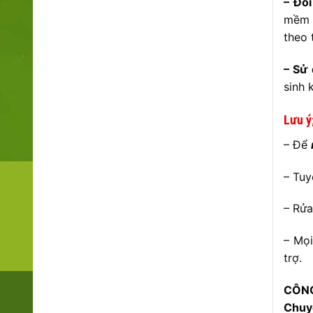
– Đối
mềm k
theo 
– Sử 
sinh k
Lưu ý
– Để
– Tuy
– Rửa
– Mọi
trợ.
CÔNG
Chuyê