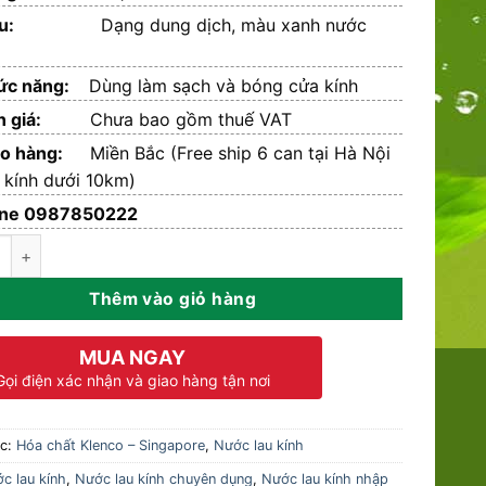
u:
Dạng dung dịch, màu xanh nước
ức năng:
Dùng làm sạch và bóng cửa kính
n giá:
Chưa bao gồm thuế VAT
ao hàng:
Miền Bắc (Free ship 6 can tại Hà Nội
 kính dưới 10km)
ine 0987850222
u kính Power View - Can 5L số lượng
Thêm vào giỏ hàng
MUA NGAY
Gọi điện xác nhận và giao hàng tận nơi
ục:
Hóa chất Klenco – Singapore
,
Nước lau kính
c lau kính
,
Nước lau kính chuyên dụng
,
Nước lau kính nhập