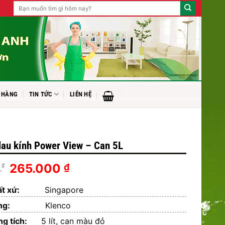
Tìm
kiếm:
 HÀNG
TIN TỨC
LIÊN HỆ
lau kính Power View – Can 5L
Giá
Giá
265.000
₫
₫
0
gốc
hiện
ất xứ:
là:
Singapore
tại
285.000 ₫.
là:
ng:
Klenco
265.000 ₫.
ung tích:
5 lít, can màu đỏ