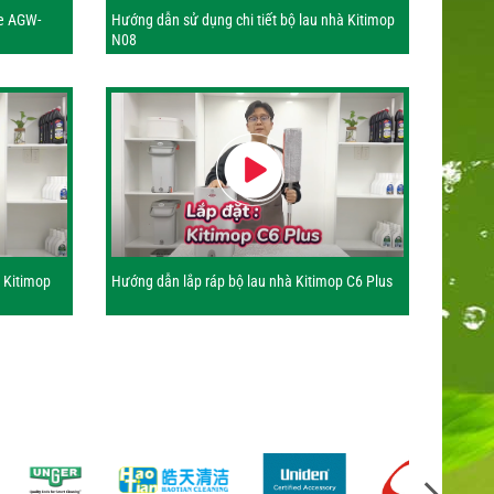
e AGW-
Hướng dẫn sử dụng chi tiết bộ lau nhà Kitimop
N08
t Kitimop
Hướng dẫn lắp ráp bộ lau nhà Kitimop C6 Plus