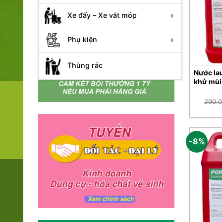
Xe đẩy – Xe vắt móp
Phụ kiện
Thùng rác
Nước la
khử mùi
290.
-8%