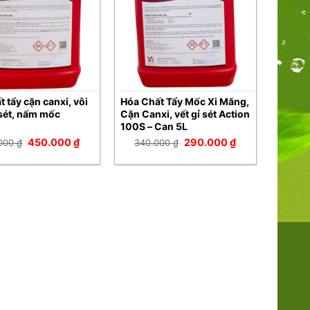
t tẩy cặn canxi, vôi
Hóa Chất Tẩy Mốc Xi Măng,
 sét, nấm mốc
Cặn Canxi, vết gỉ sét Action
100S – Can 5L
Giá
Giá
Giá
Giá
450.000
₫
290.000
₫
.000
₫
340.000
₫
gốc
hiện
gốc
hiện
là:
tại
là:
tại
530.000 ₫.
là:
340.000 ₫.
là:
450.000 ₫.
290.000 ₫.