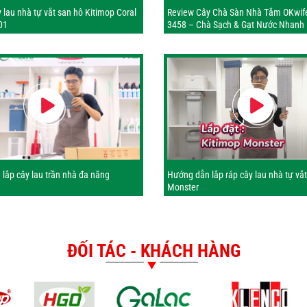
 lau nhà tự vắt san hô Kitimop Coral
Review Cây Chà Sàn Nhà Tắm OKwif
01
3458 – Chà Sạch & Gạt Nước Nhanh
lắp cây lau trần nhà đa năng
Hướng dẫn lắp ráp cây lau nhà tự vắ
Monster
ĐỐI TÁC - KHÁCH HÀNG