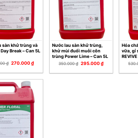
u sàn khử trùng và
Nước lau sàn khử trùng,
Hóa chấ
 Day Break – Can 5L
khử mùi đuổi muỗi côn
vữa, gỉ
trùng Power Lime – Can 5L
REVIVE
Giá
Giá
270.000
₫
Giá
Giá
000
₫
295.000
₫
350.000
₫
530
gốc
hiện
gốc
hiện
là:
tại
là:
tại
290.000 ₫.
là:
350.000 ₫.
là:
270.000 ₫.
295.000 ₫.