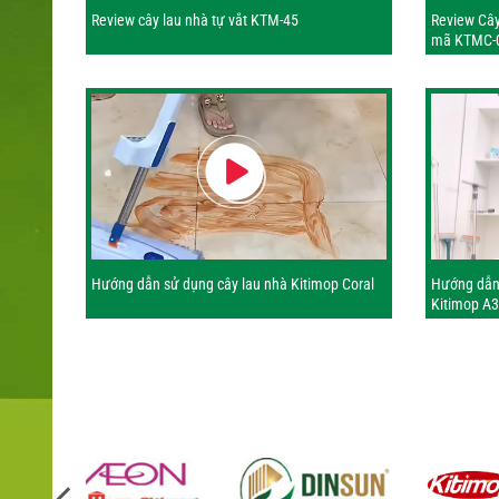
Review cây lau nhà tự vắt KTM-45
Review Cây
mã KTMC-
Hướng dẫn sử dụng cây lau nhà Kitimop Coral
Hướng dẫn 
Kitimop A3