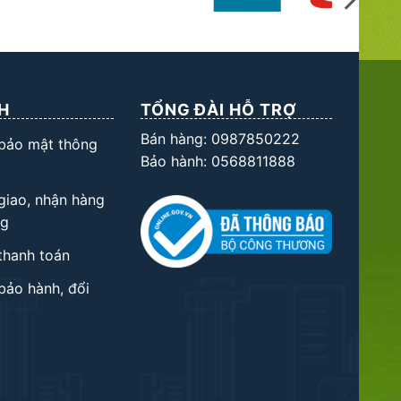
H
TỔNG ĐÀI HỖ TRỢ
Bán hàng: 0987850222
 bảo mật thông
Bảo hành: 0568811888
giao, nhận hàng
ng
thanh toán
bảo hành, đổi