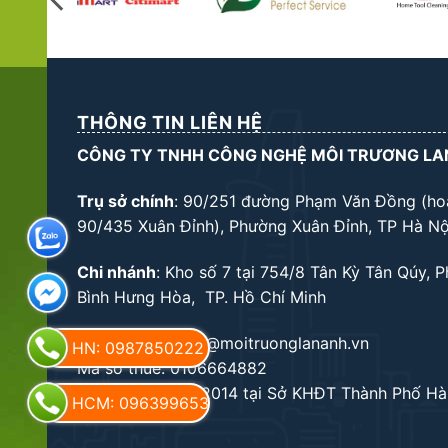
THÔNG TIN LIÊN HỆ
CÔNG TY TNHH CÔNG NGHỆ MÔI TRƯƠNG LA
Trụ sở chính
: 90/251 đường Phạm Văn Đồng (ho
90/435 Xuân Đỉnh), Phường Xuân Đỉnh, TP Hà Nộ
Chi nhánh
: Kho số 7 tại 754/8 Tân Kỳ Tân Qúy, 
Bình Hưng Hòa, TP. Hồ Chí Minh
Email: kinhdoanh@moitruonglananh.vn
HN: 0987850222
Mã số thuế: 0106664882
Cấp ngày 14/10/2014 tại Sở KHĐT Thành Phố Hà
HCM: 0963996534