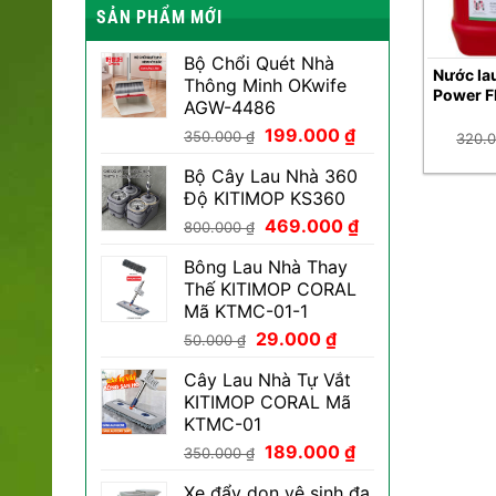
SẢN PHẨM MỚI
Bộ Chổi Quét Nhà
Nước lau
Thông Minh OKwife
Power Fl
AGW-4486
Giá
Giá
199.000
₫
350.000
₫
320.
gốc
hiện
Bộ Cây Lau Nhà 360
là:
tại
Độ KITIMOP KS360
350.000 ₫.
là:
Giá
Giá
469.000
₫
199.000 ₫.
800.000
₫
gốc
hiện
Bông Lau Nhà Thay
là:
tại
Thế KITIMOP CORAL
800.000 ₫.
là:
Mã KTMC-01-1
469.000 ₫.
Giá
Giá
29.000
₫
50.000
₫
gốc
hiện
Cây Lau Nhà Tự Vắt
là:
tại
KITIMOP CORAL Mã
50.000 ₫.
là:
KTMC-01
29.000 ₫.
Giá
Giá
189.000
₫
350.000
₫
gốc
hiện
Xe đẩy dọn vệ sinh đa