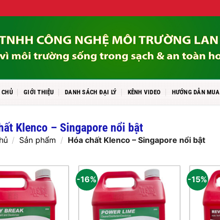
 CHỦ
GIỚI THIỆU
DANH SÁCH ĐẠI LÝ
KÊNH VIDEO
HƯỚNG DẪN MUA
hất Klenco – Singapore nổi bật
hủ
/
Sản phẩm
/
Hóa chất Klenco – Singapore nổi bật
-16%
-15%