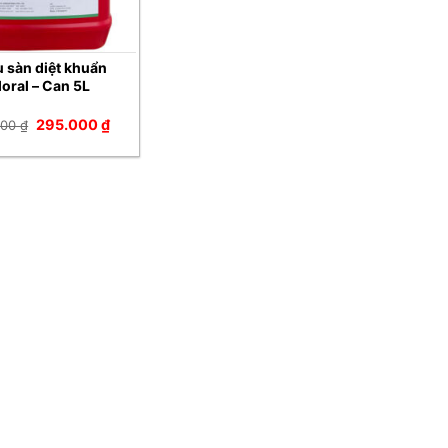
 sàn diệt khuẩn
oral – Can 5L
Giá
Giá
295.000
₫
000
₫
gốc
hiện
là:
tại
320.000 ₫.
là:
295.000 ₫.