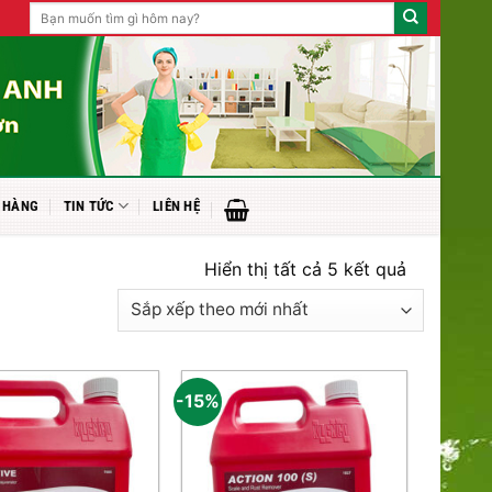
Tìm
kiếm:
 HÀNG
TIN TỨC
LIÊN HỆ
Đã
Hiển thị tất cả 5 kết quả
sắp
xếp
theo
mới
-15%
nhất