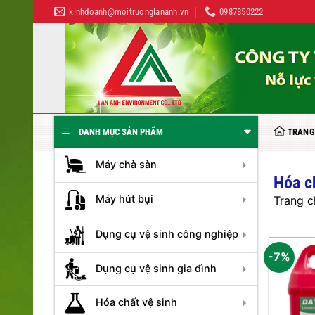
Bỏ
kinhdoanh@moitruonglananh.vn
0987850222
qua
nội
dung
TRANG
DANH MỤC SẢN PHẨM
Máy chà sàn
Hóa c
Máy hút bụi
Trang c
Dụng cụ vệ sinh công nghiệp
-7%
Dụng cụ vệ sinh gia đình
Hóa chất vệ sinh