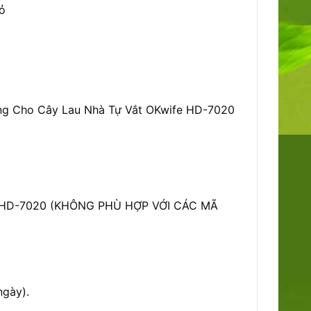
ỏ
ng Cho Cây Lau Nhà Tự Vắt OKwife HD-7020
 HD-7020 (KHÔNG PHÙ HỢP VỚI CÁC MÃ
gày).