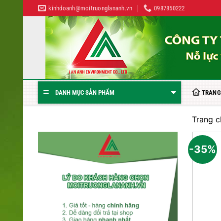
Bỏ
kinhdoanh@moitruonglananh.vn
0987850222
qua
nội
dung
TRANG
DANH MỤC SẢN PHẨM
Trang c
-35%