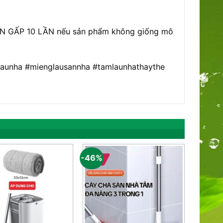
IỀN GẤP 10 LẦN nếu sản phẩm không giống mô
launha #mienglausannha #tamlaunhathaythe
-46%