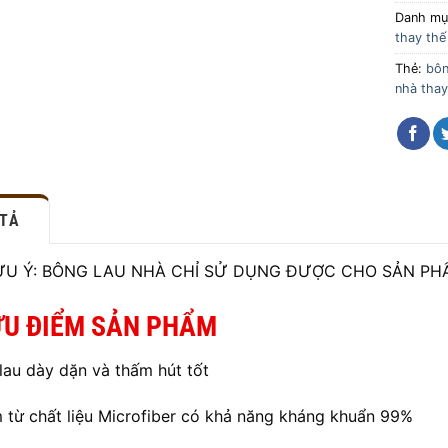
Danh m
thay thế
Thẻ:
bôn
nhà thay
 TẢ
LƯU Ý: BÔNG LAU NHÀ CHỈ SỬ DỤNG ĐƯỢC CHO SẢN PH
ƯU ĐIỂM SẢN PHẨM
 lau dày dặn và thấm hút tốt
 từ chất liệu Microfiber có khả năng kháng khuẩn 99%