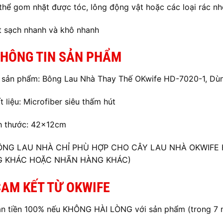
thể gom nhặt được tóc, lông động vật hoặc các loại rác nh
t sạch nhanh và khô nhanh
THÔNG TIN SẢN PHẨM
 sản phẩm: Bông Lau Nhà Thay Thế OKwife HD-7020-1, Dù
t liệu: Microfiber siêu thấm hút
h thước: 42x12cm
BÔNG LAU NHÀ CHỈ PHÙ HỢP CHO CÂY LAU NHÀ OKWIFE
 KHÁC HOẶC NHÃN HÀNG KHÁC)
CAM KẾT TỪ OKWIFE
n tiền 100% nếu KHÔNG HÀI LÒNG với sản phẩm (trong 7 n