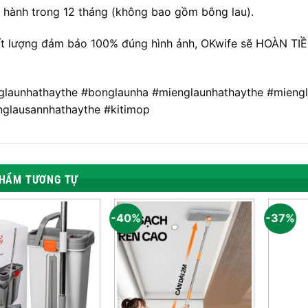
 hành trong 12 tháng (không bao gồm bông lau).
t lượng đảm bảo 100% đúng hình ảnh, OKwife sẽ HOÀN T
launhathaythe #bonglaunha #mienglaunhathaythe #mieng
glausannhathaythe #kitimop
HẨM TƯƠNG TỰ
-40%
-37%