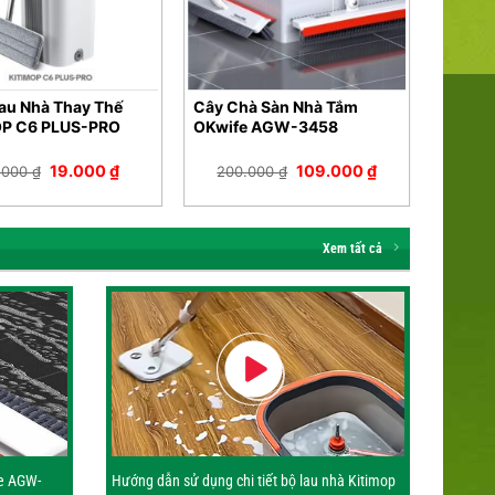
au Nhà Thay Thế
Cây Chà Sàn Nhà Tắm
OP C6 PLUS-PRO
OKwife AGW-3458
Giá
Giá
Giá
Giá
19.000
₫
109.000
₫
.000
₫
200.000
₫
gốc
hiện
gốc
hiện
là:
tại
là:
tại
30.000 ₫.
là:
200.000 ₫.
là:
19.000 ₫.
109.000 ₫.
Xem tất cả
e AGW-
Hướng dẫn sử dụng chi tiết bộ lau nhà Kitimop