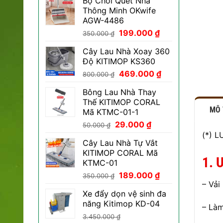
Bộ Chổi Quét Nhà
Thông Minh OKwife
AGW-4486
Giá
Giá
199.000
₫
350.000
₫
gốc
hiện
Cây Lau Nhà Xoay 360
là:
tại
Độ KITIMOP KS360
350.000 ₫.
là:
Giá
Giá
469.000
₫
199.000 ₫.
800.000
₫
gốc
hiện
Bông Lau Nhà Thay
là:
tại
Thế KITIMOP CORAL
800.000 ₫.
là:
MÔ
Mã KTMC-01-1
469.000 ₫.
Giá
Giá
29.000
₫
50.000
₫
gốc
hiện
(*) 
Cây Lau Nhà Tự Vắt
là:
tại
KITIMOP CORAL Mã
50.000 ₫.
là:
1. 
KTMC-01
29.000 ₫.
Giá
Giá
189.000
₫
350.000
₫
– Vải
gốc
hiện
Xe đẩy dọn vệ sinh đa
là:
tại
năng Kitimop KD-04
350.000 ₫.
là:
– Làm
189.000 ₫.
3.450.000
₫