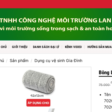
 CHỦ
GIỚI THIỆU
DANH SÁCH ĐẠI LÝ
KÊNH VIDEO
HƯỚNG DẪN MUA
hủ
/
Sản phẩm
/
Dụng cụ vệ sinh Gia Đình
Bông 
75.000
Tên
702
702