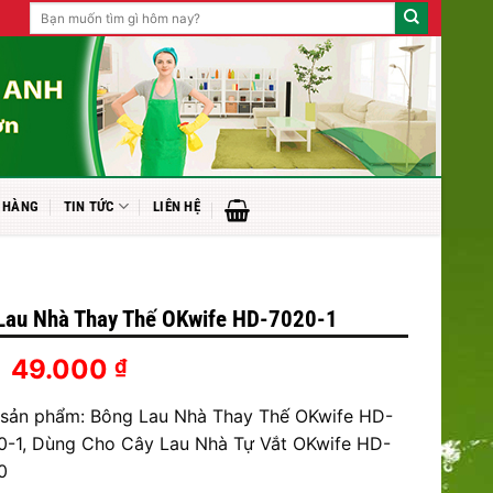
Tìm
kiếm:
 HÀNG
TIN TỨC
LIÊN HỆ
Lau Nhà Thay Thế OKwife HD-7020-1
Giá
Giá
49.000
₫
₫
gốc
hiện
 sản phẩm: Bông Lau Nhà Thay Thế OKwife HD-
là:
tại
75.000 ₫.
là:
0-1, Dùng Cho Cây Lau Nhà Tự Vắt OKwife HD-
49.000 ₫.
0