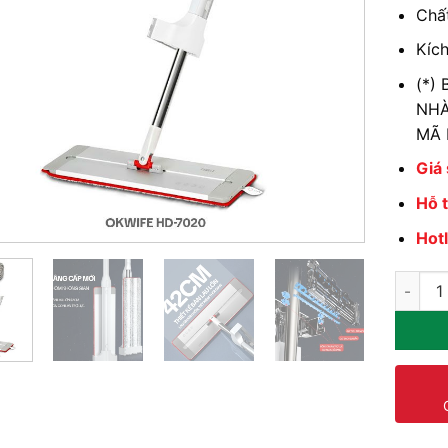
Chất
Kíc
(*)
NHÀ
MÃ 
Giá
Hỗ 
Hot
Bông L