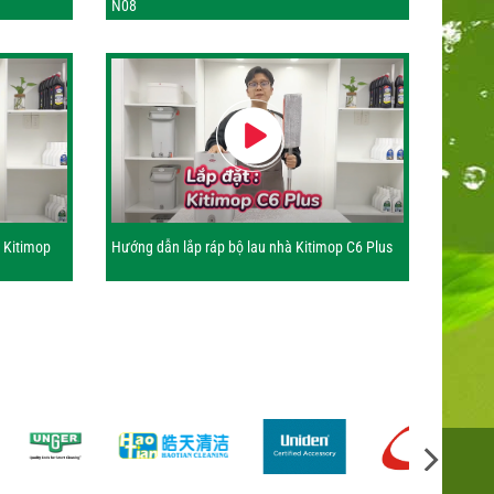
N08
t Kitimop
Hướng dẫn lắp ráp bộ lau nhà Kitimop C6 Plus