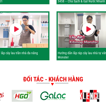
01
3458 – Chà Sạch & Gạt Nước Nhanh
lắp cây lau trần nhà đa năng
Hướng dẫn lắp ráp cây lau nhà tự vắ
Monster
ĐỐI TÁC - KHÁCH HÀNG