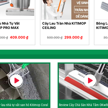
u Nhà Tự Vắt
Cây Lau Trần Nhà KITIMOP
Bông L
OP PRO MAX
CEILING
KITIM
Giá
Giá
Giá
Giá
409.000
₫
299.000
₫
.000
₫
500.000
₫
30
gốc
hiện
gốc
hiện
là:
tại
là:
tại
700.000 ₫.
là:
500.000 ₫.
là:
409.000 ₫.
299.000 ₫.
 lau nhà tự vắt san hô Kitimop Coral
Review Cây Chà Sàn Nhà Tắm OKwif