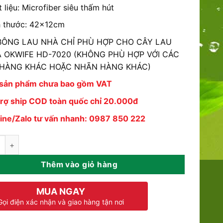
 liệu: Microfiber siêu thấm hút
h thước: 42x12cm
 BÔNG LAU NHÀ CHỈ PHÙ HỢP CHO CÂY LAU
 OKWIFE HD-7020 (KHÔNG PHÙ HỢP VỚI CÁC
HÀNG KHÁC HOẶC NHÃN HÀNG KHÁC)
 sản phẩm chưa bao gồm VAT
trợ ship COD toàn quốc chỉ 20.000đ
line/Zalo tư vấn nhanh: 0987 850 222
au Nhà Thay Thế OKwife HD-7020-1 số lượng
Thêm vào giỏ hàng
MUA NGAY
Gọi điện xác nhận và giao hàng tận nơi