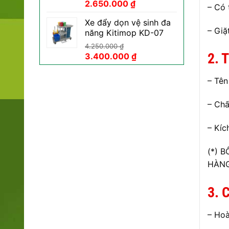
Giá
Giá
2.650.000
₫
– Có 
gốc
hiện
Xe đẩy dọn vệ sinh đa
là:
tại
– Giặ
năng Kitimop KD-07
3.450.000 ₫.
là:
2.650.000 ₫.
4.250.000
₫
2. 
Giá
Giá
3.400.000
₫
gốc
hiện
là:
tại
– Tên
4.250.000 ₫.
là:
3.400.000 ₫.
– Chấ
– Kíc
(*) 
HÀNG
3. 
– Hoà