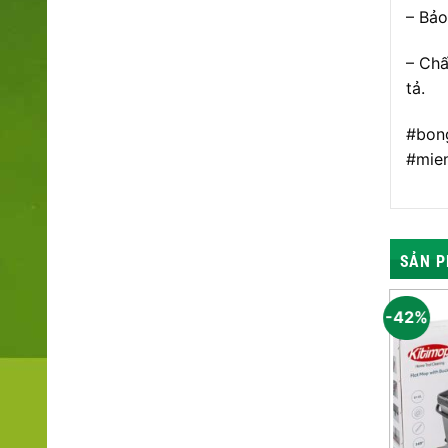
– Bảo
– Chấ
tả.
#bong
#mien
SẢN P
-47%
-42%