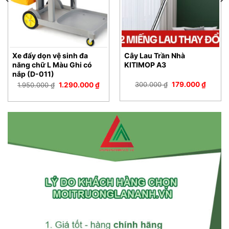
Xe đẩy dọn vệ sinh đa
Cây Lau Trần Nhà
năng chữ L Màu Ghi có
KITIMOP A3
nắp (D-011)
Giá
Giá
Giá
Giá
300.000
₫
179.000
₫
1.950.000
₫
1.290.000
₫
gốc
hiện
gốc
hiện
là:
tại
là:
tại
300.000 ₫.
là:
1.950.000 ₫.
là:
000 ₫.
179.00
1.290.000 ₫.