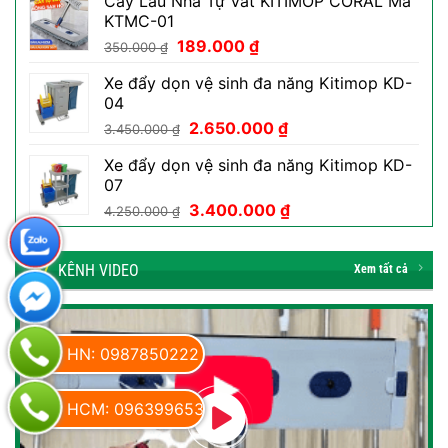
Cây Lau Nhà Tự Vắt KITIMOP CORAL Mã
là:
tại
KTMC-01
50.000 ₫.
là:
Giá
Giá
189.000
₫
29.000 ₫.
350.000
₫
gốc
hiện
Xe đẩy dọn vệ sinh đa năng Kitimop KD-
là:
tại
04
350.000 ₫.
là:
Giá
Giá
2.650.000
₫
189.000 ₫.
3.450.000
₫
gốc
hiện
Xe đẩy dọn vệ sinh đa năng Kitimop KD-
là:
tại
07
3.450.000 ₫.
là:
Giá
Giá
3.400.000
₫
2.650.000 ₫.
4.250.000
₫
gốc
hiện
là:
tại
KÊNH VIDEO
4.250.000 ₫.
là:
Xem tất cả
3.400.000 ₫.
HN: 0987850222
HCM: 0963996534