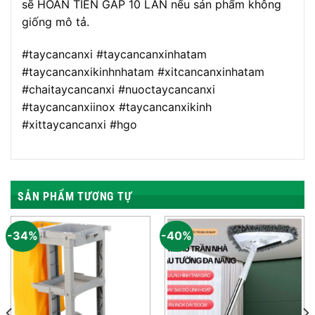
sẽ HOÀN TIỀN GẤP 10 LẦN nếu sản phẩm không
giống mô tả.
#taycancanxi #taycancanxinhatam
#taycancanxikinhnhatam #xitcancanxinhatam
#chaitaycancanxi #nuoctaycancanxi
#taycancanxiinox #taycancanxikinh
#xittaycancanxi #hgo
SẢN PHẨM TƯƠNG TỰ
-34%
-40%