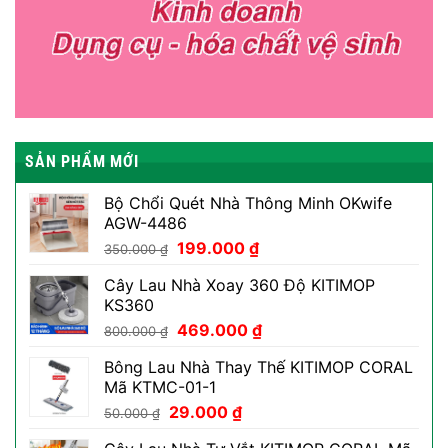
SẢN PHẨM MỚI
Bộ Chổi Quét Nhà Thông Minh OKwife
AGW-4486
Giá
Giá
199.000
₫
350.000
₫
gốc
hiện
Cây Lau Nhà Xoay 360 Độ KITIMOP
là:
tại
KS360
350.000 ₫.
là:
Giá
Giá
469.000
₫
199.000 ₫.
800.000
₫
gốc
hiện
Bông Lau Nhà Thay Thế KITIMOP CORAL
là:
tại
Mã KTMC-01-1
800.000 ₫.
là:
Giá
Giá
29.000
₫
469.000 ₫.
50.000
₫
gốc
hiện