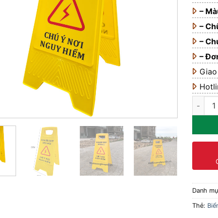
– Mà
– Ch
– Ch
– Đơ
Giao
Hotl
Biển bá
Danh m
Thẻ:
Biể