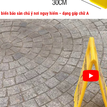
 biển báo sàn chú ý nơi nguy hiểm – dạng gấp chữ A