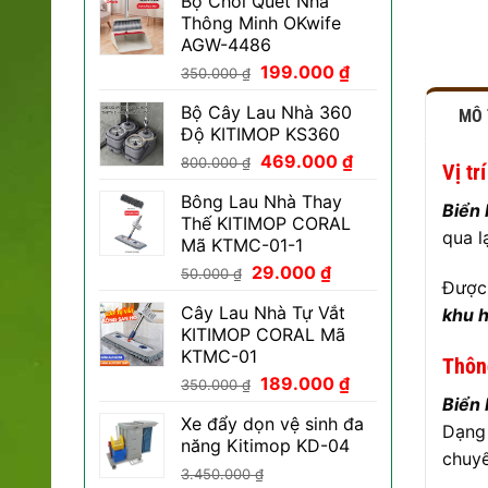
Bộ Chổi Quét Nhà
Thông Minh OKwife
AGW-4486
Giá
Giá
199.000
₫
350.000
₫
gốc
hiện
Bộ Cây Lau Nhà 360
MÔ
là:
tại
Độ KITIMOP KS360
350.000 ₫.
là:
Giá
Giá
469.000
₫
199.000 ₫.
800.000
₫
Vị tr
gốc
hiện
Bông Lau Nhà Thay
là:
tại
Biển 
Thế KITIMOP CORAL
800.000 ₫.
là:
qua l
Mã KTMC-01-1
469.000 ₫.
Giá
Giá
29.000
₫
50.000
₫
Được
gốc
hiện
Cây Lau Nhà Tự Vắt
khu h
là:
tại
KITIMOP CORAL Mã
50.000 ₫.
là:
KTMC-01
29.000 ₫.
Thông
Giá
Giá
189.000
₫
350.000
₫
Biển 
gốc
hiện
Xe đẩy dọn vệ sinh đa
là:
tại
Dạng 
năng Kitimop KD-04
350.000 ₫.
là:
chuyể
189.000 ₫.
3.450.000
₫