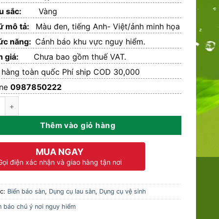
u sắc:
Vàng
ữ mô tả:
Màu đen, tiếng Anh- Việt/ảnh minh họa
ức năng:
Cảnh báo khu vực nguy hiểm.
n giá:
Chưa bao gồm thuế VAT.
 hàng toàn quốc Phí ship COD 30,000
ine
0987850222
o chú ý nơi nguy hiểm (B-141) số lượng
Thêm vào giỏ hàng
MUA NGAY
Gọi điện xác nhận và giao hàng tận nơi
ục:
Biển báo sàn
,
Dụng cụ lau sàn
,
Dụng cụ vệ sinh
n báo chú ý nơi nguy hiểm