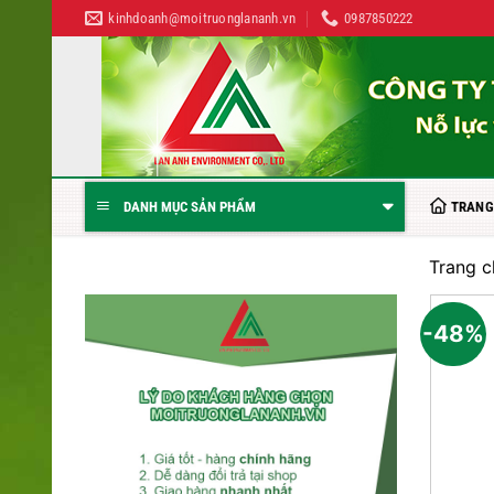
Bỏ
kinhdoanh@moitruonglananh.vn
0987850222
qua
nội
dung
TRANG
DANH MỤC SẢN PHẨM
Trang c
-48%