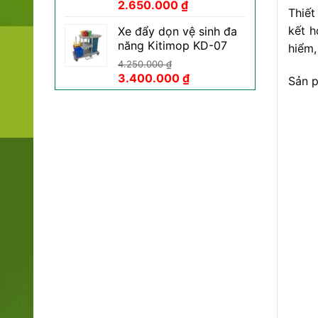
Giá
Giá
2.650.000
₫
Thiết
gốc
hiện
kết h
Xe đẩy dọn vệ sinh đa
là:
tại
năng Kitimop KD-07
hiểm,
3.450.000 ₫.
là:
2.650.000 ₫.
4.250.000
₫
Giá
Giá
3.400.000
₫
Sản p
gốc
hiện
là:
tại
4.250.000 ₫.
là:
3.400.000 ₫.