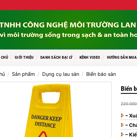
 CHỦ
GIỚI THIỆU
DANH SÁCH ĐẠI LÝ
KÊNH VIDEO
HƯỚNG DẪN MUA
hủ
/
Sản phẩm
/
Dụng cụ lau sàn
/
Biển báo sàn
Biển b
220.00
– Xu
– Chấ
– K