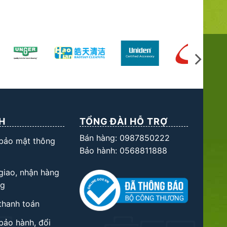
H
TỔNG ĐÀI HỖ TRỢ
Bán hàng: 0987850222
 bảo mật thông
Bảo hành: 0568811888
giao, nhận hàng
ng
thanh toán
bảo hành, đổi