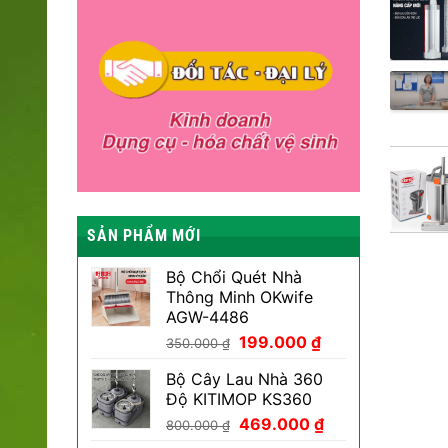
SẢN PHẨM MỚI
Bộ Chổi Quét Nhà
Thông Minh OKwife
AGW-4486
Giá
Giá
199.000
₫
350.000
₫
gốc
hiện
Bộ Cây Lau Nhà 360
là:
tại
Độ KITIMOP KS360
350.000 ₫.
là:
Giá
Giá
469.000
₫
199.000 ₫.
800.000
₫
gốc
hiện