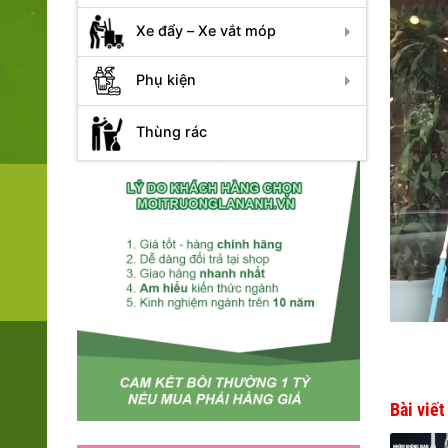
Xe đẩy – Xe vắt móp
Phụ kiện
Thùng rác
Bài viế