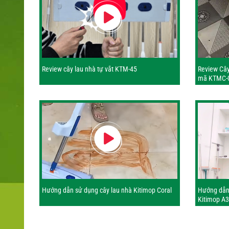
Review cây lau nhà tự vắt KTM-45
Review Cây
mã KTMC-
Hướng dẫn sử dụng cây lau nhà Kitimop Coral
Hướng dẫn 
Kitimop A3