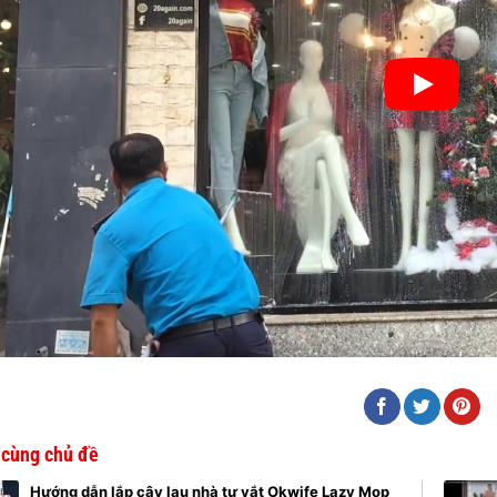
t cùng chủ đề
Hướng dẫn lắp cây lau nhà tự vắt Okwife Lazy Mop