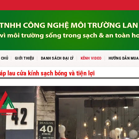
 CHỦ
GIỚI THIỆU
DANH SÁCH ĐẠI LÝ
KÊNH VIDEO
HƯỚNG DẪN MUA
áp lau cửa kính sạch bóng và tiện lợi