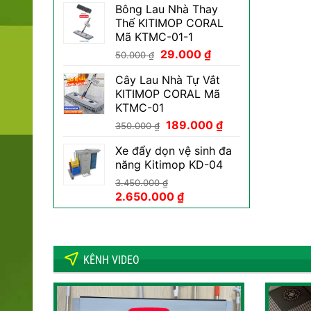
Bông Lau Nhà Thay
là:
tại
Thế KITIMOP CORAL
800.000 ₫.
là:
Mã KTMC-01-1
469.000 ₫.
Giá
Giá
29.000
₫
50.000
₫
gốc
hiện
Cây Lau Nhà Tự Vắt
là:
tại
KITIMOP CORAL Mã
50.000 ₫.
là:
KTMC-01
29.000 ₫.
Giá
Giá
189.000
₫
350.000
₫
gốc
hiện
Xe đẩy dọn vệ sinh đa
là:
tại
năng Kitimop KD-04
350.000 ₫.
là:
189.000 ₫.
3.450.000
₫
Giá
Giá
2.650.000
₫
gốc
hiện
là:
tại
3.450.000 ₫.
là:
2.650.000 ₫.
KÊNH VIDEO