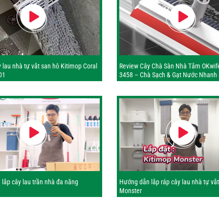
 lau nhà tự vắt san hô Kitimop Coral
Review Cây Chà Sàn Nhà Tắm OKwif
01
3458 – Chà Sạch & Gạt Nước Nhanh
lắp cây lau trần nhà đa năng
Hướng dẫn lắp ráp cây lau nhà tự vắ
Monster