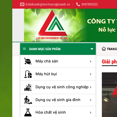
Bỏ
kinhdoanh@moitruonglananh.vn
0987850222
qua
nội
dung
TRANG
DANH MỤC SẢN PHẨM
Giải ph
Máy chà sàn
Máy hút bụi
Dụng cụ vệ sinh công nghiệp
Dụng cụ vệ sinh gia đình
Hóa chất vệ sinh