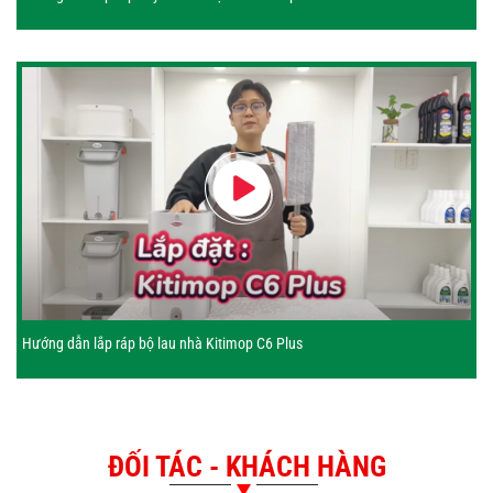
Hướng dẫn lắp ráp bộ lau nhà Kitimop C6 Plus
ĐỐI TÁC - KHÁCH HÀNG