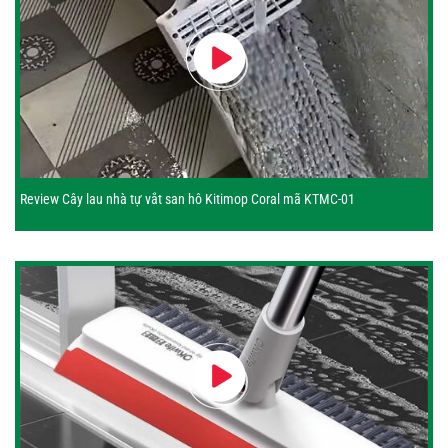
Review Cây lau nhà tự vắt san hô Kitimop Coral mã KTMC-01