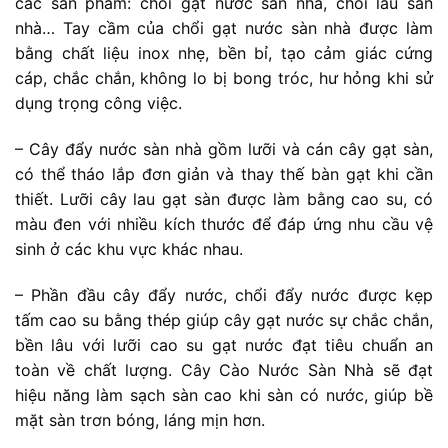
các sản phẩm: chổi gạt nước sàn nhà, chổi lau sàn
nhà… Tay cầm của chổi gạt nước sàn nhà được làm
bằng chất liệu inox nhẹ, bền bỉ, tạo cảm giác cứng
cáp, chắc chắn, không lo bị bong tróc, hư hỏng khi sử
dụng trọng công việc.
– Cây đẩy nước sàn nhà gồm lưỡi và cán cây gạt sàn,
có thể tháo lắp đơn giản và thay thế bàn gạt khi cần
thiết. Lưỡi cây lau gạt sàn được làm bằng cao su, có
màu đen với nhiều kích thước để đáp ứng nhu cầu vệ
sinh ở các khu vực khác nhau.
– Phần đầu cây đẩy nước, chổi đẩy nước được kẹp
tấm cao su bằng thép giúp cây gạt nước sự chắc chắn,
bền lâu với lưỡi cao su gạt nước đạt tiêu chuẩn an
toàn về chất lượng. Cây Cào Nước Sàn Nhà sẽ đạt
hiệu năng làm sạch sàn cao khi sàn có nước, giúp bề
mặt sàn trơn bóng, láng mịn hơn.