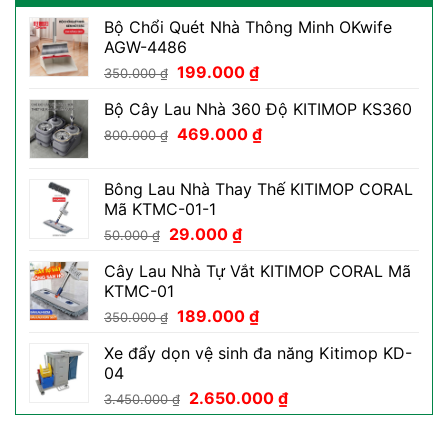
Bộ Chổi Quét Nhà Thông Minh OKwife
AGW-4486
Giá
Giá
199.000
₫
350.000
₫
gốc
hiện
Bộ Cây Lau Nhà 360 Độ KITIMOP KS360
là:
tại
Giá
Giá
350.000 ₫.
469.000
₫
là:
800.000
₫
gốc
hiện
199.000 ₫.
là:
tại
Bông Lau Nhà Thay Thế KITIMOP CORAL
800.000 ₫.
là:
Mã KTMC-01-1
469.000 ₫.
Giá
Giá
29.000
₫
50.000
₫
gốc
hiện
Cây Lau Nhà Tự Vắt KITIMOP CORAL Mã
là:
tại
KTMC-01
50.000 ₫.
là:
Giá
Giá
189.000
₫
29.000 ₫.
350.000
₫
gốc
hiện
Xe đẩy dọn vệ sinh đa năng Kitimop KD-
là:
tại
04
350.000 ₫.
là:
Giá
Giá
2.650.000
₫
189.000 ₫.
3.450.000
₫
gốc
hiện
là:
tại