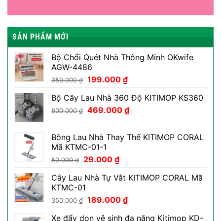
SẢN PHẨM MỚI
Bộ Chổi Quét Nhà Thông Minh OKwife
AGW-4486
Giá
Giá
199.000
₫
350.000
₫
gốc
hiện
Bộ Cây Lau Nhà 360 Độ KITIMOP KS360
là:
tại
Giá
Giá
350.000 ₫.
469.000
₫
là:
800.000
₫
gốc
hiện
199.000 ₫.
là:
tại
Bông Lau Nhà Thay Thế KITIMOP CORAL
800.000 ₫.
là:
Mã KTMC-01-1
469.000 ₫.
Giá
Giá
29.000
₫
50.000
₫
gốc
hiện
Cây Lau Nhà Tự Vắt KITIMOP CORAL Mã
là:
tại
KTMC-01
50.000 ₫.
là:
Giá
Giá
189.000
₫
29.000 ₫.
350.000
₫
gốc
hiện
Xe đẩy dọn vệ sinh đa năng Kitimop KD-
là:
tại