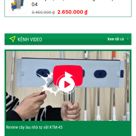
04
350.000 ₫.
là:
Giá
Giá
2.650.000
₫
189.000 ₫.
3.450.000
₫
gốc
hiện
là:
tại
3.450.000 ₫.
là:
2.650.000 ₫.
KÊNH VIDEO
Xem tất cả
Review cây lau nhà tự vắt KTM-45