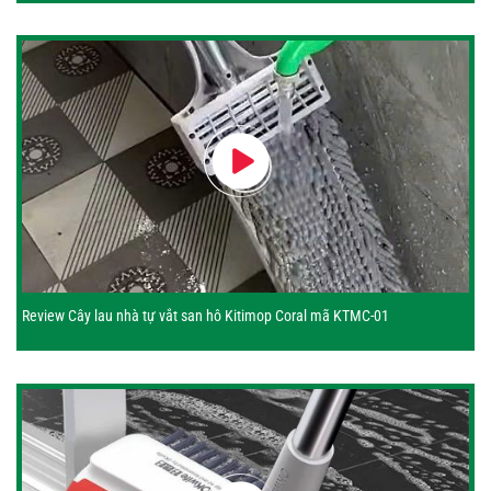
Review Cây lau nhà tự vắt san hô Kitimop Coral mã KTMC-01