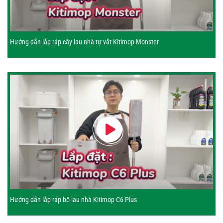
Hướng dẫn lắp ráp cây lau nhà tự vắt Kitimop Monster
Hướng dẫn lắp ráp bộ lau nhà Kitimop C6 Plus