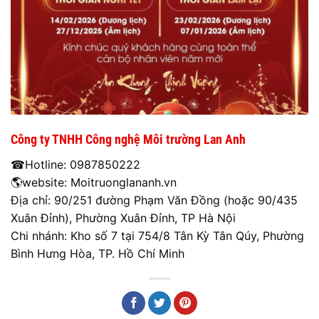
Công ty TNHH Công nghệ Môi trường Lan Anh
☎Hotline: 0987850222
🌎website: Moitruonglananh.vn
Địa chỉ: 90/251 đường Phạm Văn Đồng (hoặc 90/435
Xuân Đỉnh), Phường Xuân Đỉnh, TP Hà Nội
Chi nhánh: Kho số 7 tại 754/8 Tân Kỳ Tân Qúy, Phường
Bình Hưng Hòa, TP. Hồ Chí Minh