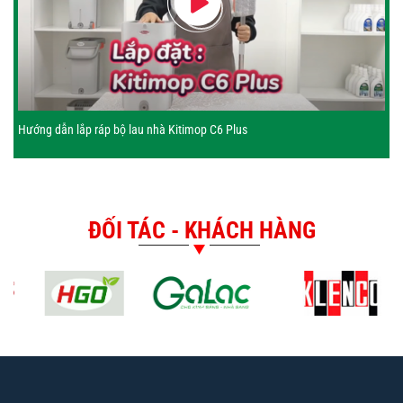
Hướng dẫn lắp ráp bộ lau nhà Kitimop C6 Plus
ĐỐI TÁC - KHÁCH HÀNG