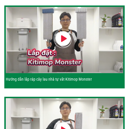
Hướng dẫn lắp ráp cây lau nhà tự vắt Kitimop Monster