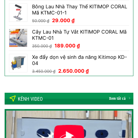
là:
tại
Bông Lau Nhà Thay Thế KITIMOP CORAL
800.000 ₫.
là:
Mã KTMC-01-1
469.000 ₫.
Giá
Giá
29.000
₫
50.000
₫
gốc
hiện
Cây Lau Nhà Tự Vắt KITIMOP CORAL Mã
là:
tại
KTMC-01
50.000 ₫.
là:
Giá
Giá
189.000
₫
29.000 ₫.
350.000
₫
gốc
hiện
Xe đẩy dọn vệ sinh đa năng Kitimop KD-
là:
tại
04
350.000 ₫.
là:
Giá
Giá
2.650.000
₫
189.000 ₫.
3.450.000
₫
gốc
hiện
là:
tại
3.450.000 ₫.
là:
2.650.000 ₫.
KÊNH VIDEO
Xem tất cả