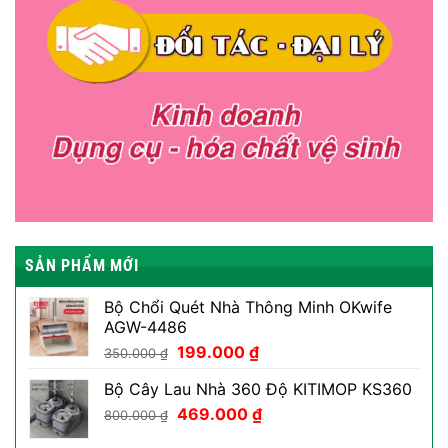
SẢN PHẨM MỚI
Bộ Chổi Quét Nhà Thông Minh OKwife
AGW-4486
Giá
Giá
199.000
₫
350.000
₫
gốc
hiện
Bộ Cây Lau Nhà 360 Độ KITIMOP KS360
là:
tại
Giá
Giá
350.000 ₫.
469.000
₫
là:
800.000
₫
gốc
hiện
199.000 ₫.