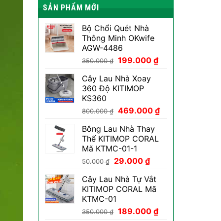
SẢN PHẨM MỚI
Bộ Chổi Quét Nhà
Thông Minh OKwife
AGW-4486
Giá
Giá
199.000
₫
350.000
₫
gốc
hiện
Cây Lau Nhà Xoay
là:
tại
360 Độ KITIMOP
350.000 ₫.
là:
KS360
199.000 ₫.
Giá
Giá
469.000
₫
800.000
₫
gốc
hiện
Bông Lau Nhà Thay
là:
tại
Thế KITIMOP CORAL
800.000 ₫.
là:
Mã KTMC-01-1
469.000 ₫.
Giá
Giá
29.000
₫
50.000
₫
gốc
hiện
Cây Lau Nhà Tự Vắt
là:
tại
KITIMOP CORAL Mã
50.000 ₫.
là:
KTMC-01
29.000 ₫.
Giá
Giá
189.000
₫
350.000
₫