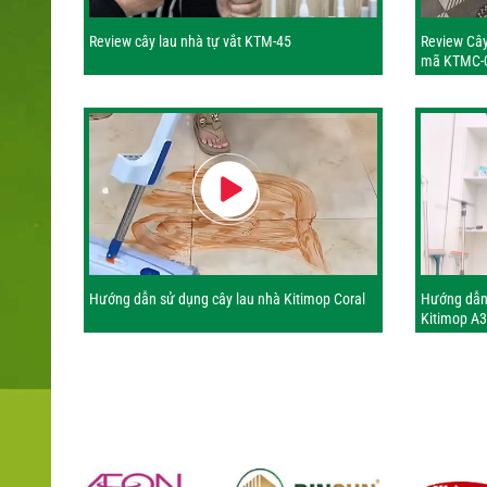
Review cây lau nhà tự vắt KTM-45
Review Cây
mã KTMC-
Hướng dẫn sử dụng cây lau nhà Kitimop Coral
Hướng dẫn 
Kitimop A3