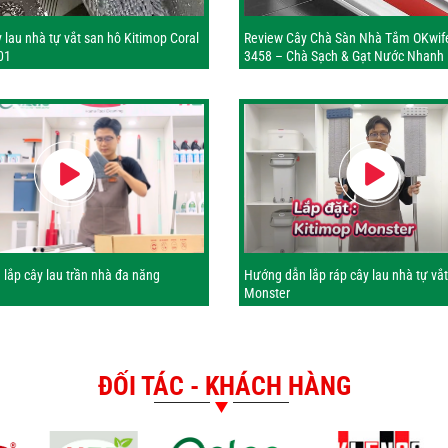
 lau nhà tự vắt san hô Kitimop Coral
Review Cây Chà Sàn Nhà Tắm OKwif
01
3458 – Chà Sạch & Gạt Nước Nhanh
lắp cây lau trần nhà đa năng
Hướng dẫn lắp ráp cây lau nhà tự vắ
Monster
ĐỐI TÁC - KHÁCH HÀNG