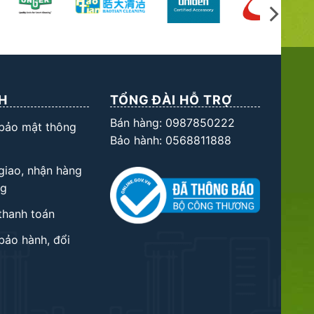
H
TỔNG ĐÀI HỖ TRỢ
Bán hàng: 0987850222
 bảo mật thông
Bảo hành: 0568811888
giao, nhận hàng
ng
thanh toán
bảo hành, đổi