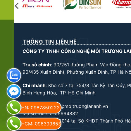
THÔNG TIN LIÊN HỆ
CÔNG TY TNHH CÔNG NGHỆ MÔI TRƯƠNG LA
Trụ sở chính
: 90/251 đường Phạm Văn Đồng (ho
90/435 Xuân Đỉnh), Phường Xuân Đỉnh, TP Hà Nộ
Chi nhánh
: Kho số 7 tại 754/8 Tân Kỳ Tân Qúy, 
Bình Hưng Hòa, TP. Hồ Chí Minh
Email: kinhdoanh@moitruonglananh.vn
HN: 0987850222
Mã số thuế: 0106664882
Cấp ngày 14/10/2014 tại Sở KHĐT Thành Phố Hà
HCM: 0963996534