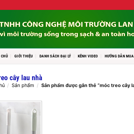
 CHỦ
GIỚI THIỆU
DANH SÁCH ĐẠI LÝ
KÊNH VIDEO
HƯỚNG DẪN MUA
reo cây lau nhà
hủ
/
Sản phẩm
/
Sản phẩm được gắn thẻ “móc treo cây l