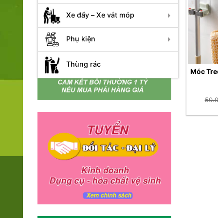
Xe đẩy – Xe vắt móp
Phụ kiện
Thùng rác
Móc Tre
50.