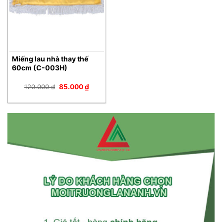
Miếng lau nhà thay thế
60cm (C-003H)
Giá
Giá
120.000
₫
85.000
₫
gốc
hiện
là:
tại
120.000 ₫.
là:
85.000 ₫.