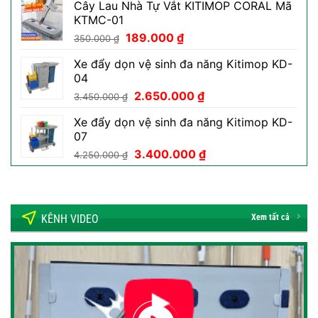
Cây Lau Nhà Tự Vắt KITIMOP CORAL Mã
là:
tại
KTMC-01
50.000 ₫.
là:
Giá
Giá
189.000
₫
29.000 ₫.
350.000
₫
gốc
hiện
Xe đẩy dọn vệ sinh đa năng Kitimop KD-
là:
tại
04
350.000 ₫.
là:
Giá
Giá
2.650.000
₫
189.000 ₫.
3.450.000
₫
gốc
hiện
Xe đẩy dọn vệ sinh đa năng Kitimop KD-
là:
tại
07
3.450.000 ₫.
là:
Giá
Giá
3.400.000
₫
2.650.000 ₫.
4.250.000
₫
gốc
hiện
là:
tại
4.250.000 ₫.
là:
3.400.000 ₫.
KÊNH VIDEO
Xem tất cả