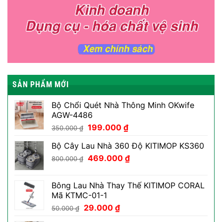
SẢN PHẨM MỚI
Bộ Chổi Quét Nhà Thông Minh OKwife
AGW-4486
Giá
Giá
199.000
₫
350.000
₫
gốc
hiện
Bộ Cây Lau Nhà 360 Độ KITIMOP KS360
là:
tại
Giá
Giá
350.000 ₫.
469.000
₫
là:
800.000
₫
gốc
hiện
199.000 ₫.
là:
tại
Bông Lau Nhà Thay Thế KITIMOP CORAL
800.000 ₫.
là:
Mã KTMC-01-1
469.000 ₫.
Giá
Giá
29.000
₫
50.000
₫
gốc
hiện