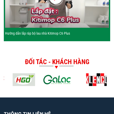
Hướng dẫn lắp ráp bộ lau nhà Kitimop C6 Plus
ĐỐI TÁC - KHÁCH HÀNG
THÔNG TIN LIÊN HỆ