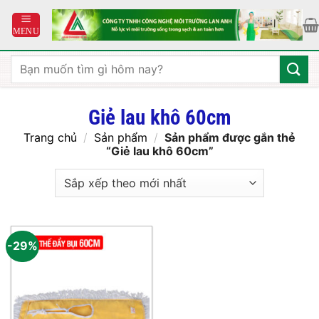
Bỏ
qua
nội
dung
Tìm
kiếm:
Giẻ lau khô 60cm
Trang chủ
/
Sản phẩm
/
Sản phẩm được gắn thẻ
“Giẻ lau khô 60cm”
-29%