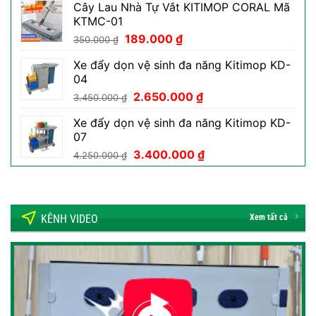
Cây Lau Nhà Tự Vắt KITIMOP CORAL Mã
là:
tại
KTMC-01
50.000 ₫.
là:
Giá
Giá
189.000
₫
29.000 ₫.
350.000
₫
gốc
hiện
Xe đẩy dọn vệ sinh đa năng Kitimop KD-
là:
tại
04
350.000 ₫.
là:
Giá
Giá
2.650.000
₫
189.000 ₫.
3.450.000
₫
gốc
hiện
Xe đẩy dọn vệ sinh đa năng Kitimop KD-
là:
tại
07
3.450.000 ₫.
là:
Giá
Giá
3.400.000
₫
2.650.000 ₫.
4.250.000
₫
gốc
hiện
là:
tại
4.250.000 ₫.
là:
3.400.000 ₫.
KÊNH VIDEO
Xem tất cả