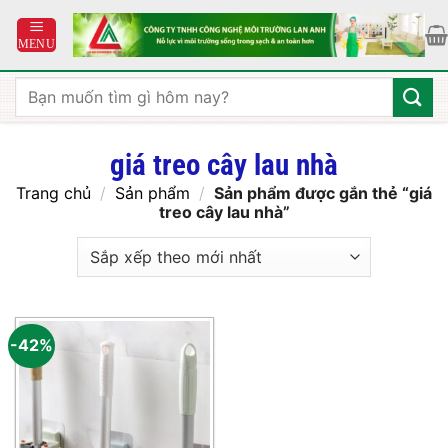
Bỏ
qua
nội
dung
Tìm
kiếm:
giá treo cây lau nhà
Trang chủ
/
Sản phẩm
/
Sản phẩm được gắn thẻ “giá
treo cây lau nhà”
-42%