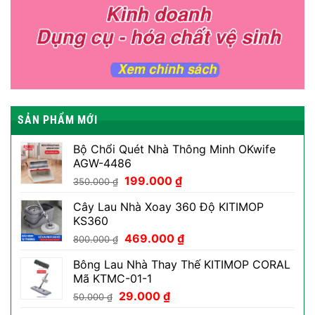
SẢN PHẨM MỚI
Bộ Chổi Quét Nhà Thông Minh OKwife
AGW-4486
Giá
Giá
199.000
₫
350.000
₫
gốc
hiện
Cây Lau Nhà Xoay 360 Độ KITIMOP
là:
tại
KS360
350.000 ₫.
là:
Giá
Giá
469.000
₫
199.000 ₫.
800.000
₫
gốc
hiện
Bông Lau Nhà Thay Thế KITIMOP CORAL
là:
tại
Mã KTMC-01-1
800.000 ₫.
là:
Giá
Giá
29.000
₫
469.000 ₫.
50.000
₫
gốc
hiện