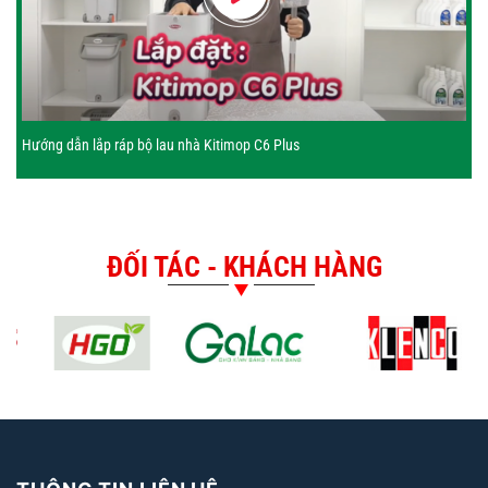
Hướng dẫn lắp ráp bộ lau nhà Kitimop C6 Plus
ĐỐI TÁC - KHÁCH HÀNG