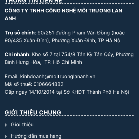
THÔNG TIN LIÊN HỆ
CÔNG TY TNHH CÔNG NGHỆ MÔI TRƯƠNG LAN
ANH
Trụ sở chính
: 90/251 đường Phạm Văn Đồng (hoặc
90/435 Xuân Đỉnh), Phường Xuân Đỉnh, TP Hà Nội
Chi nhánh
: Kho số 7 tại 754/8 Tân Kỳ Tân Qúy, Phường
Bình Hưng Hòa, TP. Hồ Chí Minh
Email: kinhdoanh@moitruonglananh.vn
Mã số thuế: 0106664882
Cấp ngày 14/10/2014 tại Sở KHĐT Thành Phố Hà Nội
GIỚI THIỆU CHUNG
Giới thiệu
Hướng dẫn mua hàng