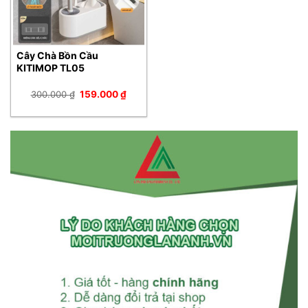
Cây Chà Bồn Cầu
KITIMOP TL05
Giá
Giá
300.000
₫
159.000
₫
gốc
hiện
là:
tại
300.000 ₫.
là:
159.000 ₫.