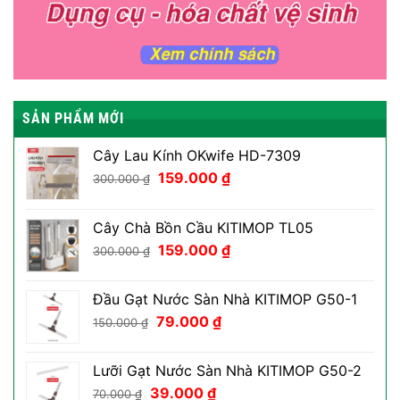
SẢN PHẨM MỚI
Cây Lau Kính OKwife HD-7309
Giá
Giá
159.000
₫
300.000
₫
gốc
hiện
là:
tại
Cây Chà Bồn Cầu KITIMOP TL05
300.000 ₫.
là:
Giá
Giá
159.000
₫
159.000 ₫.
300.000
₫
gốc
hiện
là:
tại
Đầu Gạt Nước Sàn Nhà KITIMOP G50-1
300.000 ₫.
là:
Giá
Giá
79.000
₫
150.000
₫
159.000 ₫.
gốc
hiện
là:
tại
Lưỡi Gạt Nước Sàn Nhà KITIMOP G50-2
150.000 ₫.
là:
Giá
Giá
39.000
₫
70.000
₫
79.000 ₫.