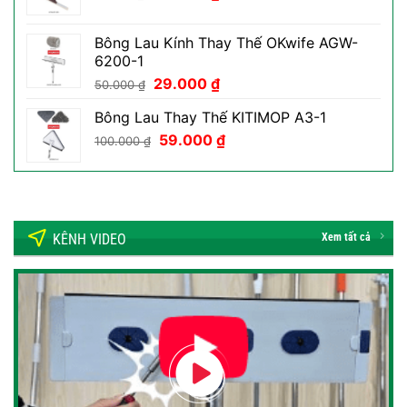
gốc
hiện
là:
tại
Bông Lau Kính Thay Thế OKwife AGW-
70.000 ₫.
là:
6200-1
39.000 ₫.
Giá
Giá
29.000
₫
50.000
₫
gốc
hiện
Bông Lau Thay Thế KITIMOP A3-1
là:
tại
Giá
Giá
50.000 ₫.
59.000
₫
là:
100.000
₫
gốc
hiện
29.000 ₫.
là:
tại
100.000 ₫.
là:
59.000 ₫.
KÊNH VIDEO
Xem tất cả