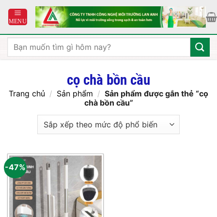
Bỏ
qua
nội
dung
Tìm
kiếm:
cọ chà bồn cầu
Trang chủ
/
Sản phẩm
/
Sản phẩm được gắn thẻ “cọ
chà bồn cầu”
-47%