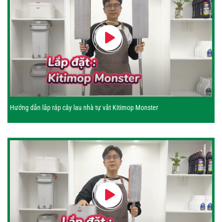
Hướng dẫn lắp ráp cây lau nhà tự vắt Kitimop Monster