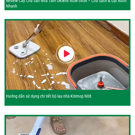
Review Cây Chà Sàn Nhà Tắm OKwife AGW-3458 – Chà Sạch & Gạt Nước
Nhanh
Hướng dẫn sử dụng chi tiết bộ lau nhà Kitimop N08