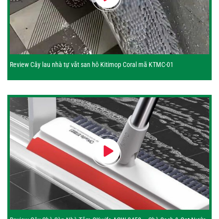
Review Cây lau nhà tự vắt san hô Kitimop Coral mã KTMC-01