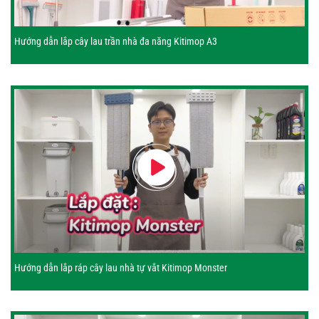
Hướng dẫn lắp cây lau trần nhà đa năng Kitimop A3
Hướng dẫn lắp ráp cây lau nhà tự vắt Kitimop Monster