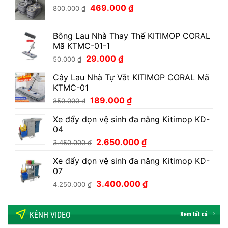
Giá
Giá
350.000 ₫.
469.000
₫
là:
800.000
₫
gốc
hiện
199.000 ₫.
là:
tại
Bông Lau Nhà Thay Thế KITIMOP CORAL
800.000 ₫.
là:
Mã KTMC-01-1
469.000 ₫.
Giá
Giá
29.000
₫
50.000
₫
gốc
hiện
Cây Lau Nhà Tự Vắt KITIMOP CORAL Mã
là:
tại
KTMC-01
50.000 ₫.
là:
Giá
Giá
189.000
₫
29.000 ₫.
350.000
₫
gốc
hiện
Xe đẩy dọn vệ sinh đa năng Kitimop KD-
là:
tại
04
350.000 ₫.
là:
Giá
Giá
2.650.000
₫
189.000 ₫.
3.450.000
₫
gốc
hiện
Xe đẩy dọn vệ sinh đa năng Kitimop KD-
là:
tại
07
3.450.000 ₫.
là:
Giá
Giá
3.400.000
₫
2.650.000 ₫.
4.250.000
₫
gốc
hiện
là:
tại
KÊNH VIDEO
4.250.000 ₫.
là:
Xem tất cả
3.400.000 ₫.