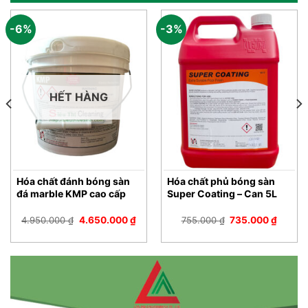
-6%
-3%
HẾT HÀNG
Hóa chất đánh bóng sàn
Hóa chất phủ bóng sàn
đá marble KMP cao cấp
Super Coating – Can 5L
Giá
Giá
Giá
Giá
4.950.000
₫
4.650.000
₫
755.000
₫
735.000
₫
gốc
hiện
gốc
hiện
là:
tại
là:
tại
4.950.000 ₫.
là:
755.000 ₫.
là:
000 ₫.
4.650.000 ₫.
735.00