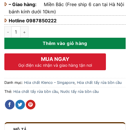
– Giao hàng:
Miền Bắc (Free ship 6 can tại Hà Nội
bánh kính dưới 10km)
Hotline 0987850222
Nước tẩy rửa bồn cầu Power Bac - Can 5L số lượng
Thêm vào giỏ hàng
MUA NGAY
Gọi điện xác nhận và giao hàng tận nơi
Danh mục:
Hóa chất Klenco – Singapore
,
Hóa chất tẩy rửa bồn cầu
Thẻ:
Hóa chất tẩy rửa bồn cầu
,
Nước tẩy rửa bồn cầu
MÔ TẢ