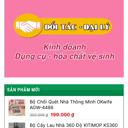
SẢN PHẨM MỚI
Bộ Chổi Quét Nhà Thông Minh OKwife
AGW-4486
Giá
Giá
199.000
₫
350.000
₫
gốc
hiện
Bộ Cây Lau Nhà 360 Độ KITIMOP KS360
là:
tại