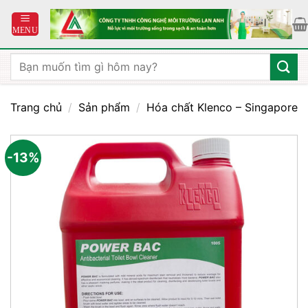
Bỏ
qua
nội
dung
Tìm
kiếm:
Trang chủ
/
Sản phẩm
/
Hóa chất Klenco – Singapore
-13%