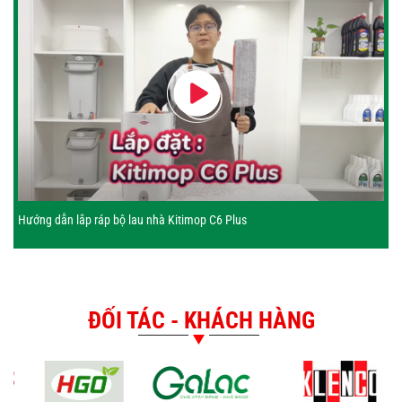
Hướng dẫn lắp ráp bộ lau nhà Kitimop C6 Plus
ĐỐI TÁC - KHÁCH HÀNG