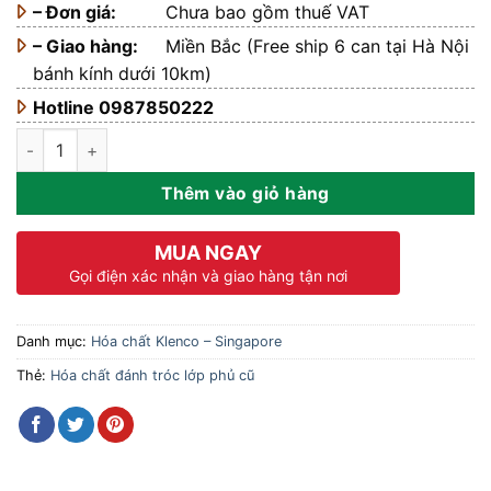
– Đơn giá:
Chưa bao gồm thuế VAT
– Giao hàng:
Miền Bắc (Free ship 6 can tại Hà Nội
bánh kính dưới 10km)
Hotline 0987850222
Hóa chất đánh tróc lớp phủ bóng sàn cũ Action 150S - Can 5L 
Thêm vào giỏ hàng
MUA NGAY
Gọi điện xác nhận và giao hàng tận nơi
Danh mục:
Hóa chất Klenco – Singapore
Thẻ:
Hóa chất đánh tróc lớp phủ cũ