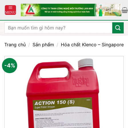
Bỏ
qua
nội
dung
Tìm
kiếm:
Trang chủ
/
Sản phẩm
/
Hóa chất Klenco – Singapore
-4%