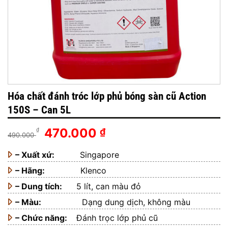
Hóa chất đánh tróc lớp phủ bóng sàn cũ Action
150S – Can 5L
Giá
Giá
470.000
₫
₫
490.000
gốc
hiện
– Xuất xứ:
là:
Singapore
tại
490.000 ₫.
là:
– Hãng:
Klenco
470.000 ₫.
– Dung tích:
5 lít, can màu đỏ
– Màu:
Dạng dung dịch, không màu
– Chức năng:
Đánh trọc lớp phủ cũ