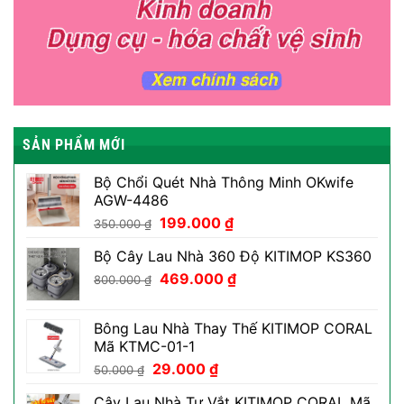
SẢN PHẨM MỚI
Bộ Chổi Quét Nhà Thông Minh OKwife
AGW-4486
Giá
Giá
199.000
₫
350.000
₫
gốc
hiện
Bộ Cây Lau Nhà 360 Độ KITIMOP KS360
là:
tại
Giá
Giá
350.000 ₫.
469.000
₫
là:
800.000
₫
gốc
hiện
199.000 ₫.
là:
tại
Bông Lau Nhà Thay Thế KITIMOP CORAL
800.000 ₫.
là:
Mã KTMC-01-1
469.000 ₫.
Giá
Giá
29.000
₫
50.000
₫
gốc
hiện
Cây Lau Nhà Tự Vắt KITIMOP CORAL Mã