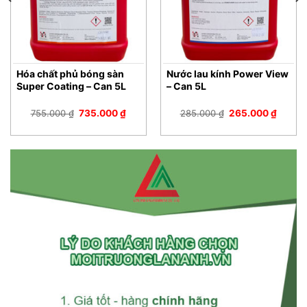
Hóa chất phủ bóng sàn
Nước lau kính Power View
Super Coating – Can 5L
– Can 5L
Giá
Giá
Giá
Giá
755.000
₫
735.000
₫
285.000
₫
265.000
₫
gốc
hiện
gốc
hiện
là:
tại
là:
tại
755.000 ₫.
là:
285.000 ₫.
là:
735.000 ₫.
265.00
000 ₫.