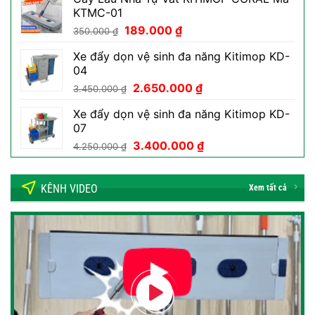
là:
tại
KTMC-01
50.000 ₫.
là:
Giá
Giá
189.000
₫
29.000 ₫.
350.000
₫
gốc
hiện
Xe đẩy dọn vệ sinh đa năng Kitimop KD-
là:
tại
04
350.000 ₫.
là:
Giá
Giá
2.650.000
₫
189.000 ₫.
3.450.000
₫
gốc
hiện
Xe đẩy dọn vệ sinh đa năng Kitimop KD-
là:
tại
07
3.450.000 ₫.
là:
Giá
Giá
3.400.000
₫
2.650.000 ₫.
4.250.000
₫
gốc
hiện
là:
tại
KÊNH VIDEO
4.250.000 ₫.
là:
Xem tất cả
3.400.000 ₫.