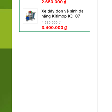
Giá
Giá
2.650.000
₫
gốc
hiện
Xe đẩy dọn vệ sinh đa
là:
tại
năng Kitimop KD-07
3.450.000 ₫.
là:
2.650.000 ₫.
4.250.000
₫
Giá
Giá
3.400.000
₫
gốc
hiện
là:
tại
4.250.000 ₫.
là:
3.400.000 ₫.