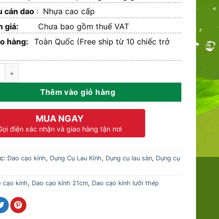
u cán dao
: Nhựa cao cấp
ơn giá:
Chưa bao gồm thuế VAT
ao hàng:
Toàn Quốc (Free ship từ 10 chiếc trở
 kính lưỡi thép 21cm (C-017) số lượng
Thêm vào giỏ hàng
MUA NGAY
Gọi điện xác nhận và giao hàng tận nơi
ục:
Dao cạo kính
,
Dụng Cụ Lau Kính
,
Dụng cụ lau sàn
,
Dụng cụ
 cạo kính
,
Dao cạo kính 21cm
,
Dao cạo kính lưỡi thép