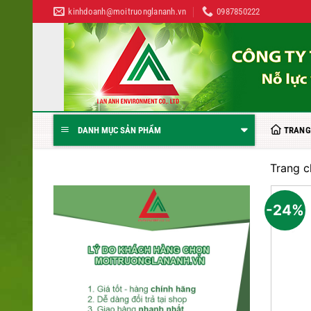
Bỏ
kinhdoanh@moitruonglananh.vn
0987850222
qua
nội
dung
TRANG
DANH MỤC SẢN PHẨM
Trang c
-24%