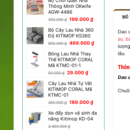
Bộ Chổi Quét Nhà
Thông Minh OKwife
AGW-4486
MÔ
Giá
Giá
199.000
₫
350.000
₫
gốc
hiện
Bộ Cây Lau Nhà 360
là:
tại
Dao c
Độ KITIMOP KS360
350.000 ₫.
là:
su, b
Giá
Giá
469.000
₫
199.000 ₫.
800.000
₫
lượng
gốc
hiện
lâu.
Bông Lau Nhà Thay
là:
tại
Thế KITIMOP CORAL
800.000 ₫.
là:
Mã KTMC-01-1
Thôn
469.000 ₫.
Giá
Giá
29.000
₫
50.000
₫
Dao c
gốc
hiện
Cây Lau Nhà Tự Vắt
là:
tại
KITIMOP CORAL Mã
Chuô
50.000 ₫.
là:
KTMC-01
29.000 ₫.
Giá
Giá
189.000
₫
350.000
₫
gốc
hiện
Xe đẩy dọn vệ sinh đa
là:
tại
năng Kitimop KD-04
350.000 ₫.
là:
189.000 ₫.
3.450.000
₫