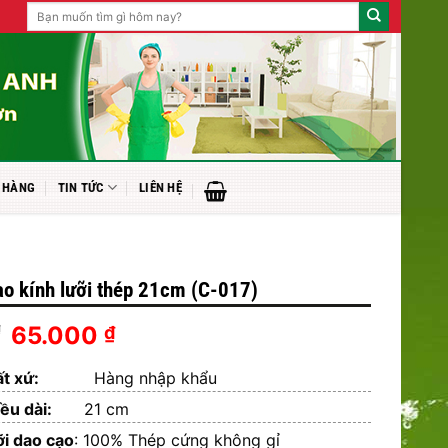
Tìm
kiếm:
 HÀNG
TIN TỨC
LIÊN HỆ
ạo kính lưỡi thép 21cm (C-017)
Giá
Giá
65.000
₫
₫
gốc
hiện
ất xứ:
là:
Hàng nhập khẩu
tại
85.000 ₫.
là:
hiều dài:
21 cm
65.000 ₫.
i dao cạo
: 100% Thép cứng không gỉ