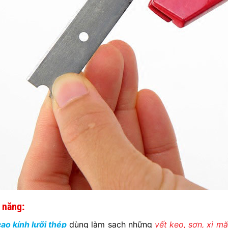
 năng:
ạo kính lưỡi thép
dùng làm sạch những
vết keo, sơn, xi mă