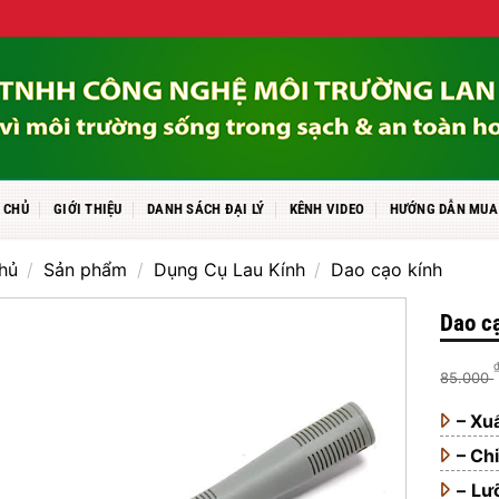
 CHỦ
GIỚI THIỆU
DANH SÁCH ĐẠI LÝ
KÊNH VIDEO
HƯỚNG DẪN MUA
hủ
/
Sản phẩm
/
Dụng Cụ Lau Kính
/
Dao cạo kính
Dao c
85.000
– Xu
– C
–
Lưỡ