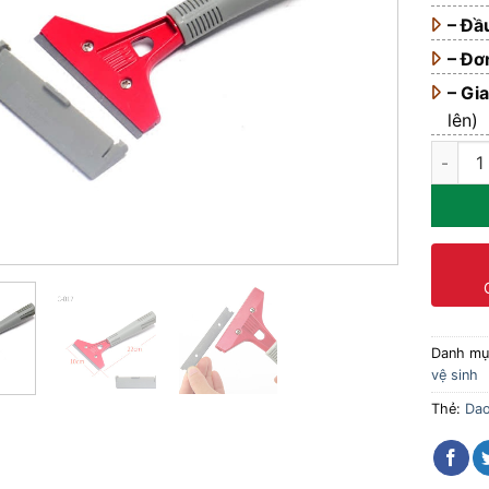
– Đầ
– Đ
– Gi
lên)
Dao cạo
Danh m
vệ sinh
Thẻ:
Dao