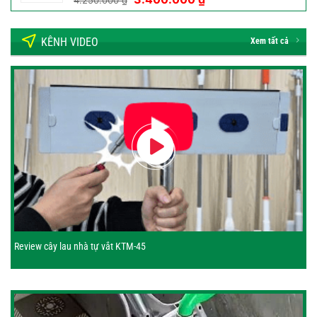
gốc
hiện
là:
tại
KÊNH VIDEO
4.250.000 ₫.
là:
Xem tất cả
3.400.000 ₫.
Review cây lau nhà tự vắt KTM-45