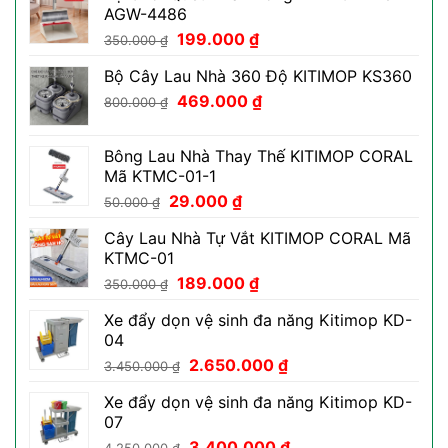
AGW-4486
Giá
Giá
199.000
₫
350.000
₫
gốc
hiện
Bộ Cây Lau Nhà 360 Độ KITIMOP KS360
là:
tại
Giá
Giá
350.000 ₫.
469.000
₫
là:
800.000
₫
gốc
hiện
199.000 ₫.
là:
tại
Bông Lau Nhà Thay Thế KITIMOP CORAL
800.000 ₫.
là:
Mã KTMC-01-1
469.000 ₫.
Giá
Giá
29.000
₫
50.000
₫
gốc
hiện
Cây Lau Nhà Tự Vắt KITIMOP CORAL Mã
là:
tại
KTMC-01
50.000 ₫.
là:
Giá
Giá
189.000
₫
29.000 ₫.
350.000
₫
gốc
hiện
Xe đẩy dọn vệ sinh đa năng Kitimop KD-
là:
tại
04
350.000 ₫.
là:
Giá
Giá
2.650.000
₫
189.000 ₫.
3.450.000
₫
gốc
hiện
Xe đẩy dọn vệ sinh đa năng Kitimop KD-
là:
tại
07
3.450.000 ₫.
là:
Giá
Giá
3.400.000
₫
2.650.000 ₫.
4.250.000
₫