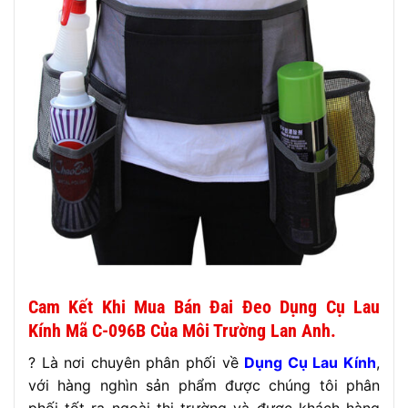
Cam Kết Khi Mua Bán Đai Đeo Dụng Cụ Lau
Kính Mã C-096B
Của Môi Trường Lan Anh.
? Là nơi chuyên phân phối về
Dụng Cụ Lau Kính
,
với hàng nghìn sản phẩm được chúng tôi phân