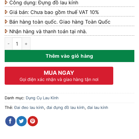
Công dụng: Đựng đồ lau kính
Giá bán: Chưa bao gồm thuế VAT 10%
Bán hàng toàn quốc. Giao hàng Toàn Quốc
Nhận hàng và thanh toán tại nhà.
Đai Đeo Dụng Cụ Lau Kính Mã C-096B số lượng
Thêm vào giỏ hàng
MUA NGAY
Gọi điện xác nhận và giao hàng tận nơi
Danh mục:
Dụng Cụ Lau Kính
Thẻ:
Đai đeo lau kính
,
đai đựng đồ lau kính
,
đai lau kính