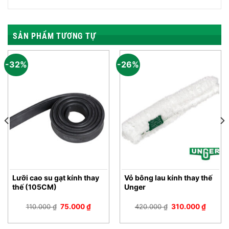
SẢN PHẨM TƯƠNG TỰ
-32%
-26%
Lưỡi cao su gạt kính thay
Vỏ bông lau kính thay thế
thế (105CM)
Unger
Giá
Giá
Giá
Giá
110.000
₫
75.000
₫
420.000
₫
310.000
₫
gốc
hiện
gốc
hiện
là:
tại
là:
tại
110.000 ₫.
là:
420.000 ₫.
là: