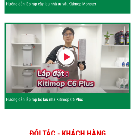
Hướng dẫn lắp ráp cây lau nhà tự vắt Kitimop Monster
Hướng dẫn lắp ráp bộ lau nhà Kitimop C6 Plus
ĐỐI TÁC - KHÁCH HÀNG