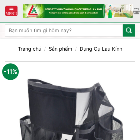
Bỏ
qua
nội
dung
Tìm
kiếm:
Trang chủ
/
Sản phẩm
/
Dụng Cụ Lau Kính
-11%