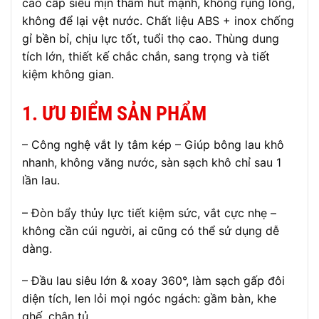
cao cấp siêu mịn thấm hút mạnh, không rụng lông,
không để lại vệt nước. Chất liệu ABS + inox chống
gỉ bền bỉ, chịu lực tốt, tuổi thọ cao. Thùng dung
tích lớn, thiết kế chắc chắn, sang trọng và tiết
kiệm không gian.
1. ƯU ĐIỂM SẢN PHẨM
– Công nghệ vắt ly tâm kép – Giúp bông lau khô
nhanh, không văng nước, sàn sạch khô chỉ sau 1
lần lau.
– Đòn bẩy thủy lực tiết kiệm sức, vắt cực nhẹ –
không cần cúi người, ai cũng có thể sử dụng dễ
dàng.
– Đầu lau siêu lớn & xoay 360°, làm sạch gấp đôi
diện tích, len lỏi mọi ngóc ngách: gầm bàn, khe
ghế, chân tủ…