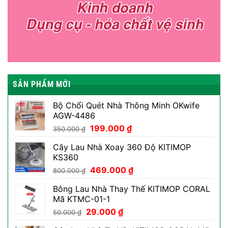
SẢN PHẨM MỚI
Bộ Chổi Quét Nhà Thông Minh OKwife
AGW-4486
Giá
Giá
199.000
₫
350.000
₫
gốc
hiện
Cây Lau Nhà Xoay 360 Độ KITIMOP
là:
tại
KS360
350.000 ₫.
là:
Giá
Giá
469.000
₫
199.000 ₫.
800.000
₫
gốc
hiện
Bông Lau Nhà Thay Thế KITIMOP CORAL
là:
tại
Mã KTMC-01-1
800.000 ₫.
là:
Giá
Giá
29.000
₫
469.000 ₫.
50.000
₫
gốc
hiện