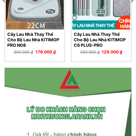
Cây Lau Nhà Thay Thế
Cây Lau Nhà Thay Thế
Cho Bộ Lau Nhà KITIMOP
Cho Bộ Lau Nhà KITIMOP
PRO N08
C6 PLUS-PRO
Giá
Giá
Giá
Giá
300.000
₫
179.000
₫
250.000
₫
129.000
₫
gốc
hiện
gốc
hiện
là:
tại
là:
tại
300.000 ₫.
là:
250.000 ₫.
là:
00 ₫.
179.000 ₫.
129.00