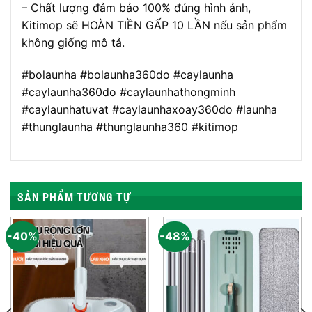
– Chất lượng đảm bảo 100% đúng hình ảnh,
Kitimop sẽ HOÀN TIỀN GẤP 10 LẦN nếu sản phẩm
không giống mô tả.
#bolaunha #bolaunha360do #caylaunha
#caylaunha360do #caylaunhathongminh
#caylaunhatuvat #caylaunhaxoay360do #launha
#thunglaunha #thunglaunha360 #kitimop
SẢN PHẨM TƯƠNG TỰ
-40%
-48%