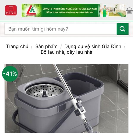
Bỏ
qua
nội
dung
Tìm
kiếm:
Trang chủ
/
Sản phẩm
/
Dụng cụ vệ sinh Gia Đình
/
Bộ lau nhà, cây lau nhà
-41%