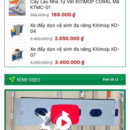
Cây Lau Nhà Tự Vắt KITIMOP CORAL Mã
là:
tại
KTMC-01
50.000 ₫.
là:
Giá
Giá
189.000
₫
29.000 ₫.
350.000
₫
gốc
hiện
Xe đẩy dọn vệ sinh đa năng Kitimop KD-
là:
tại
04
350.000 ₫.
là:
Giá
Giá
2.650.000
₫
189.000 ₫.
3.450.000
₫
gốc
hiện
Xe đẩy dọn vệ sinh đa năng Kitimop KD-
là:
tại
07
3.450.000 ₫.
là:
Giá
Giá
3.400.000
₫
2.650.000 ₫.
4.250.000
₫
gốc
hiện
là:
tại
KÊNH VIDEO
4.250.000 ₫.
là:
Xem tất cả
3.400.000 ₫.