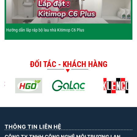
Hướng dẫn lắp ráp bộ lau nhà Kitimop C6 Plus
ĐỐI TÁC - KHÁCH HÀNG
THÔNG TIN LIÊN HỆ
CÔNG TY TNHH CÔNG NGHỆ MÔI TRƯƠNG LAN