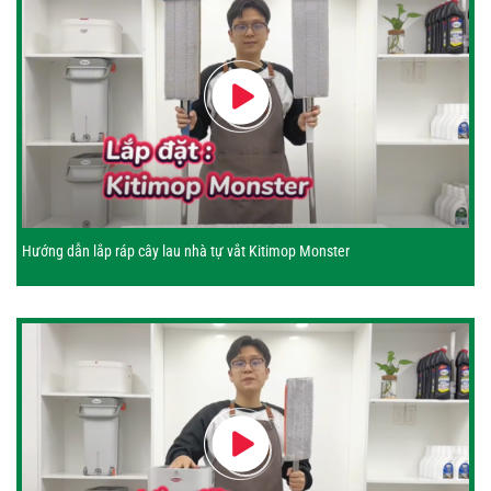
Hướng dẫn lắp ráp cây lau nhà tự vắt Kitimop Monster