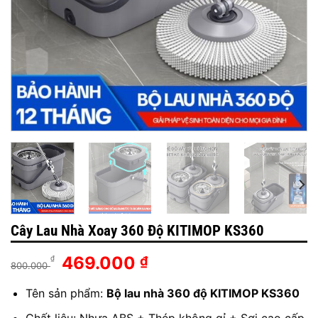
Cây Lau Nhà Xoay 360 Độ KITIMOP KS360
Giá
Giá
469.000
₫
₫
800.000
gốc
hiện
Tên sản phẩm:
là:
Bộ lau nhà 360 độ KITIMOP KS360
tại
800.000 ₫.
là: