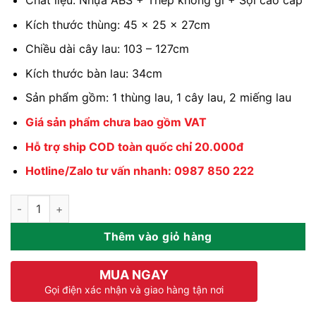
Chất liệu: Nhựa ABS + Thép không gỉ + Sợi cao cấp
469.000 ₫.
Kích thước thùng: 45 × 25 × 27cm
Chiều dài cây lau: 103 – 127cm
Kích thước bàn lau: 34cm
Sản phẩm gồm: 1 thùng lau, 1 cây lau, 2 miếng lau
Giá sản phẩm chưa bao gồm VAT
Hỗ trợ ship COD toàn quốc chỉ 20.000đ
Hotline/Zalo tư vấn nhanh: 0987 850 222
Cây Lau Nhà Xoay 360 Độ KITIMOP KS360 số lượng
Thêm vào giỏ hàng
MUA NGAY
Gọi điện xác nhận và giao hàng tận nơi