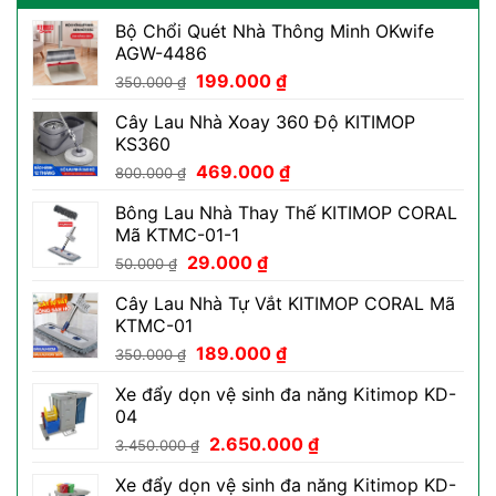
Bộ Chổi Quét Nhà Thông Minh OKwife
AGW-4486
Giá
Giá
199.000
₫
350.000
₫
gốc
hiện
Cây Lau Nhà Xoay 360 Độ KITIMOP
là:
tại
KS360
350.000 ₫.
là:
Giá
Giá
469.000
₫
199.000 ₫.
800.000
₫
gốc
hiện
Bông Lau Nhà Thay Thế KITIMOP CORAL
là:
tại
Mã KTMC-01-1
800.000 ₫.
là:
Giá
Giá
29.000
₫
469.000 ₫.
50.000
₫
gốc
hiện
Cây Lau Nhà Tự Vắt KITIMOP CORAL Mã
là:
tại
KTMC-01
50.000 ₫.
là:
Giá
Giá
189.000
₫
29.000 ₫.
350.000
₫
gốc
hiện
Xe đẩy dọn vệ sinh đa năng Kitimop KD-
là:
tại
04
350.000 ₫.
là:
Giá
Giá
2.650.000
₫
189.000 ₫.
3.450.000
₫
gốc
hiện
Xe đẩy dọn vệ sinh đa năng Kitimop KD-
là:
tại