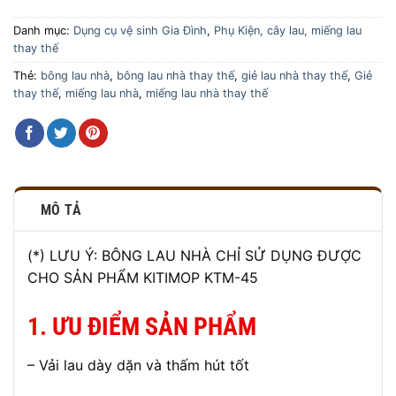
Danh mục:
Dụng cụ vệ sinh Gia Đình
,
Phụ Kiện, cây lau, miếng lau
thay thế
Thẻ:
bông lau nhà
,
bông lau nhà thay thế
,
giẻ lau nhà thay thế
,
Giẻ
thay thế
,
miếng lau nhà
,
miếng lau nhà thay thế
MÔ TẢ
(*) LƯU Ý: BÔNG LAU NHÀ CHỈ SỬ DỤNG ĐƯỢC
CHO SẢN PHẨM KITIMOP KTM-45
1. ƯU ĐIỂM SẢN PHẨM
– Vải lau dày dặn và thấm hút tốt