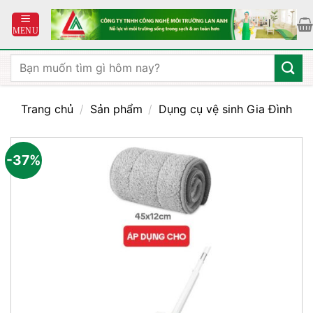
Bỏ
qua
nội
dung
Tìm
kiếm:
Trang chủ
/
Sản phẩm
/
Dụng cụ vệ sinh Gia Đình
-37%