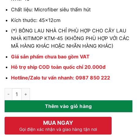
Chất liệu: Microfiber siêu thấm hút
Kích thước: 45x12cm
(*) BÔNG LAU NHÀ CHỈ PHÙ HỢP CHO CÂY LAU
NHÀ KITIMOP KTM-45 (KHÔNG PHÙ HỢP VỚI CÁC
MÃ HÀNG KHÁC HOẶC NHÃN HÀNG KHÁC)
Giá sản phẩm chưa bao gồm VAT
Hỗ trợ ship COD toàn quốc chỉ 20.000đ
Hotline/Zalo tư vấn nhanh: 0987 850 222
Bông Lau Nhà Thay Thế KITIMOP KTM-45-1 số lượng
Thêm vào giỏ hàng
MUA NGAY
Gọi điện xác nhận và giao hàng tận nơi