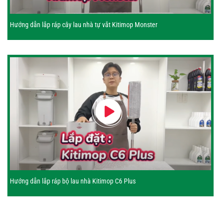
Hướng dẫn lắp ráp cây lau nhà tự vắt Kitimop Monster
Hướng dẫn lắp ráp bộ lau nhà Kitimop C6 Plus