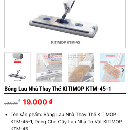
Bông Lau Nhà Thay Thế KITIMOP KTM-45-1
Giá
Giá
19.000
₫
₫
30.000
gốc
hiện
Tên sản phẩm: Bông Lau Nhà Thay Thế KITIMOP
là:
tại
30.000 ₫.
là:
KTM-45-1, Dùng Cho Cây Lau Nhà Tự Vắt KITIMOP
19.000 ₫.
KTM-45