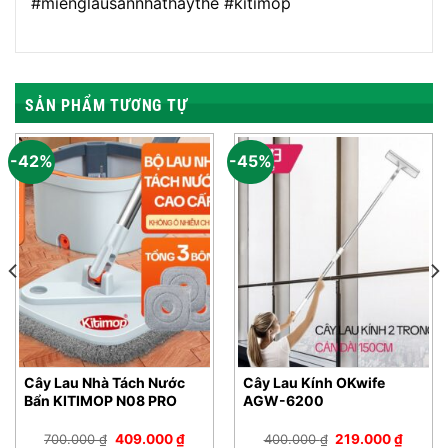
#mienglausannhathaythe #kitimop
SẢN PHẨM TƯƠNG TỰ
-42%
-45%
Cây Lau Nhà Tách Nước
Cây Lau Kính OKwife
Bẩn KITIMOP N08 PRO
AGW-6200
Giá
Giá
Giá
Giá
700.000
₫
409.000
₫
400.000
₫
219.000
₫