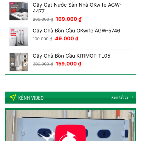
là:
tại
Cây Gạt Nước Sàn Nhà OKwife AGW-
70.000 ₫.
là:
4477
39.000 ₫.
Giá
Giá
109.000
₫
200.000
₫
gốc
hiện
Cây Chà Bồn Cầu OKwife AGW-5746
là:
tại
Giá
Giá
49.000
200.000 ₫.
₫
là:
100.000
₫
gốc
hiện
109.000 ₫.
là:
tại
Cây Chà Bồn Cầu KITIMOP TL05
100.000 ₫.
là:
Giá
Giá
159.000
₫
300.000
₫
49.000 ₫.
gốc
hiện
là:
tại
300.000 ₫.
là:
159.000 ₫.
KÊNH VIDEO
Xem tất cả