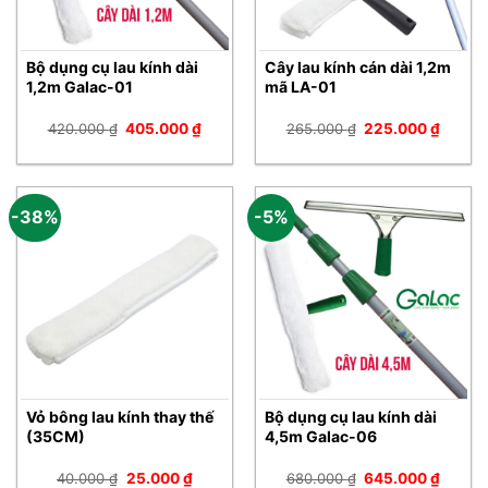
Bộ dụng cụ lau kính dài
Cây lau kính cán dài 1,2m
1,2m Galac-01
mã LA-01
Giá
Giá
Giá
Giá
420.000
₫
405.000
₫
265.000
₫
225.000
₫
gốc
hiện
gốc
hiện
là:
tại
là:
tại
420.000 ₫.
là:
265.000 ₫.
là:
405.000 ₫.
225.00
-38%
-5%
Vỏ bông lau kính thay thế
Bộ dụng cụ lau kính dài
(35CM)
4,5m Galac-06
Giá
Giá
Giá
Giá
40.000
₫
25.000
₫
680.000
₫
645.000
₫