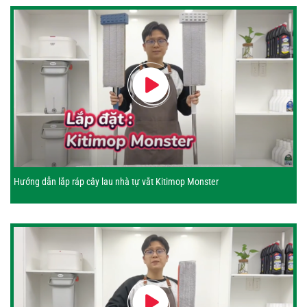
Hướng dẫn lắp ráp cây lau nhà tự vắt Kitimop Monster