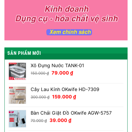
SẢN PHẨM MỚI
Xô Đựng Nước TANK-01
Giá
Giá
79.000
₫
150.000
₫
gốc
hiện
là:
tại
Cây Lau Kính OKwife HD-7309
150.000 ₫.
là:
Giá
Giá
159.000
₫
79.000 ₫.
300.000
₫
gốc
hiện
là:
tại
Bàn Chải Giặt Đồ OKwife AGW-5757
300.000 ₫.
là:
Giá
Giá
39.000
₫
70.000
₫
159.000 ₫.
gốc
hiện