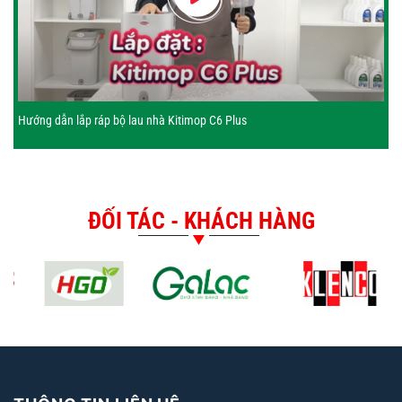
Hướng dẫn lắp ráp bộ lau nhà Kitimop C6 Plus
ĐỐI TÁC - KHÁCH HÀNG