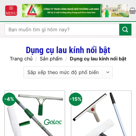
Bỏ
qua
nội
dung
Tìm
kiếm:
Dụng cụ lau kính nổi bật
Trang chủ
/
Sản phẩm
/
Dụng cụ lau kính nổi bật
-4%
-15%