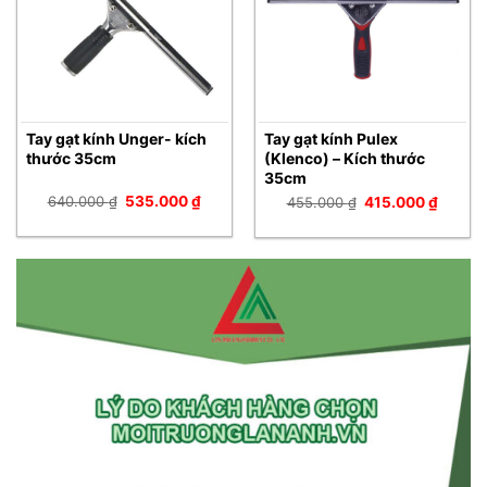
Tay gạt kính Unger- kích
Tay gạt kính Pulex
thước 35cm
(Klenco) – Kích thước
35cm
Giá
Giá
640.000
₫
535.000
₫
Giá
Giá
455.000
₫
415.000
₫
gốc
hiện
gốc
hiện
là:
tại
là:
tại
640.000 ₫.
là:
455.000 ₫.
là:
535.000 ₫.
415.00