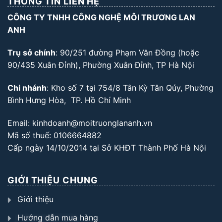
THÔNG TIN LIÊN HỆ
CÔNG TY TNHH CÔNG NGHỆ MÔI TRƯƠNG LAN
ANH
Trụ sở chính
: 90/251 đường Phạm Văn Đồng (hoặc
90/435 Xuân Đỉnh), Phường Xuân Đỉnh, TP Hà Nội
Chi nhánh
: Kho số 7 tại 754/8 Tân Kỳ Tân Qúy, Phường
Bình Hưng Hòa, TP. Hồ Chí Minh
Email: kinhdoanh@moitruonglananh.vn
Mã số thuế: 0106664882
Cấp ngày 14/10/2014 tại Sở KHĐT Thành Phố Hà Nội
GIỚI THIỆU CHUNG
Giới thiệu
Hướng dẫn mua hàng