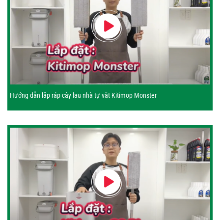
Hướng dẫn lắp ráp cây lau nhà tự vắt Kitimop Monster