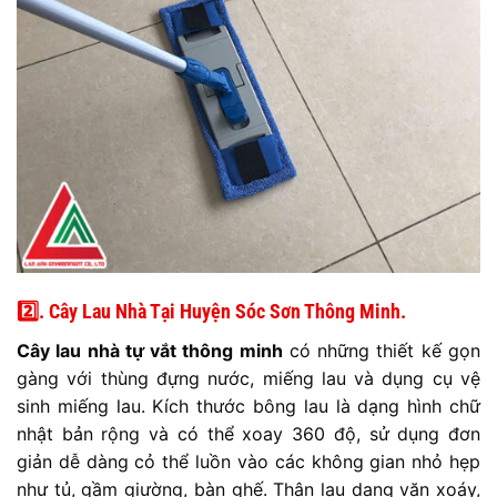
2️⃣. Cây Lau Nhà Tại Huyện Sóc Sơn Thông Minh.
Cây lau nhà tự vắt thông minh
có những thiết kế gọn
gàng với thùng đựng nước, miếng lau và dụng cụ vệ
sinh miếng lau. Kích thước bông lau là dạng hình chữ
nhật bản rộng và có thể xoay 360 độ, sử dụng đơn
giản dễ dàng cỏ thể luồn vào các không gian nhỏ hẹp
như tủ, gầm giường, bàn ghế. Thân lau dạng vặn xoáy,