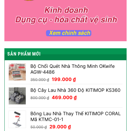
SẢN PHẨM MỚI
Bộ Chổi Quét Nhà Thông Minh OKwife
AGW-4486
Giá
Giá
199.000
₫
350.000
₫
gốc
hiện
Bộ Cây Lau Nhà 360 Độ KITIMOP KS360
là:
tại
Giá
Giá
350.000 ₫.
469.000
₫
là:
800.000
₫
gốc
hiện
199.000 ₫.
là:
tại
Bông Lau Nhà Thay Thế KITIMOP CORAL
800.000 ₫.
là:
Mã KTMC-01-1
469.000 ₫.
Giá
Giá
29.000
₫
50.000
₫