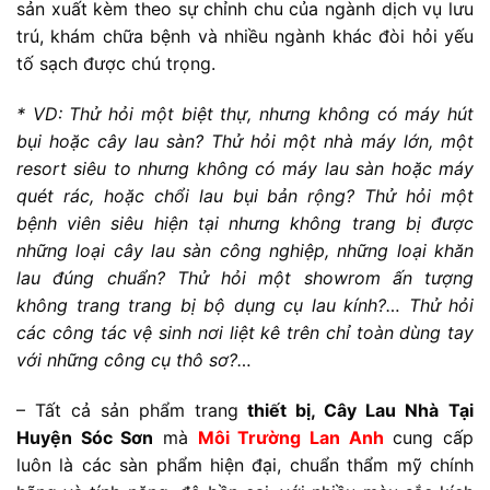
sản xuất kèm theo sự chỉnh chu của ngành dịch vụ lưu
trú, khám chữa bệnh và nhiều ngành khác đòi hỏi yếu
tố sạch được chú trọng.
* VD: Thử hỏi một biệt thự, nhưng không có máy hút
bụi hoặc cây lau sàn? Thử hỏi một nhà máy lớn, một
resort siêu to nhưng không có máy lau sàn hoặc máy
quét rác, hoặc chổi lau bụi bản rộng? Thử hỏi một
bệnh viên siêu hiện tại nhưng không trang bị được
những loại cây lau sàn công nghiệp, những loại khăn
lau đúng chuẩn? Thử hỏi một showrom ấn tượng
không trang trang bị bộ dụng cụ lau kính?… Thử hỏi
các công tác vệ sinh nơi liệt kê trên chỉ toàn dùng tay
với những công cụ thô sơ?…
– Tất cả sản phẩm trang
thiết bị, Cây Lau Nhà
Tại
Huyện Sóc Sơn
mà
Môi Trường Lan Anh
cung cấp
luôn là các sàn phẩm hiện đại, chuẩn thẩm mỹ chính